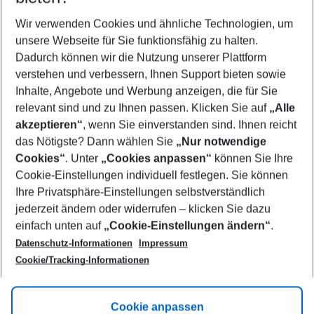
Wer wird verreisen
2 Erwachsene
Keine Kinder
Wir verwenden Cookies und ähnliche Technologien, um
unsere Webseite für Sie funktionsfähig zu halten.
Mehr Filter anzeigen
Dadurch können wir die Nutzung unserer Plattform
verstehen und verbessern, Ihnen Support bieten sowie
Inhalte, Angebote und Werbung anzeigen, die für Sie
relevant sind und zu Ihnen passen. Klicken Sie auf
„Alle
akzeptieren“
, wenn Sie einverstanden sind. Ihnen reicht
das Nötigste? Dann wählen Sie
„Nur notwendige
Footer
Cookies“
. Unter
„Cookies anpassen“
können Sie Ihre
Footer navigation
Cookie-Einstellungen individuell festlegen. Sie können
Über uns
Ihre Privatsphäre-Einstellungen selbstverständlich
AGB
jederzeit ändern oder widerrufen – klicken Sie dazu
Service & Hilfe
Cookie-Einstellungen ändern
einfach unten auf
„Cookie-Einstellungen ändern“
.
Barrierefreies Reisen
Datenschutz-Informationen
Impressum
Cookie-Richtlinie
Folgen Sie uns
Check-in
Cookie/Tracking-Informationen
Datenschutz
FAQ
Impressum
Flugbeschränkungen
Hilfe & Kontakt
Cookie anpassen