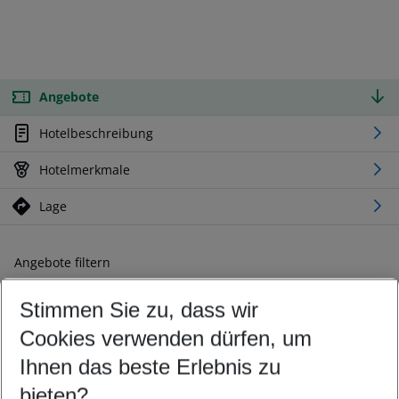
Angebote
Hotelbeschreibung
Hotelmerkmale
Lage
Angebote filtern
Ändern Sie Ihre Kriterien nach Ihren Wünschen
Stimmen Sie zu, dass wir
Abflughafen wählen
Beliebiger Abflughafen
Cookies verwenden dürfen, um
Reisezeitraum wählen
Ihnen das beste Erlebnis zu
08.08.26
–
06.08.27
5-8 Nächte
bieten?