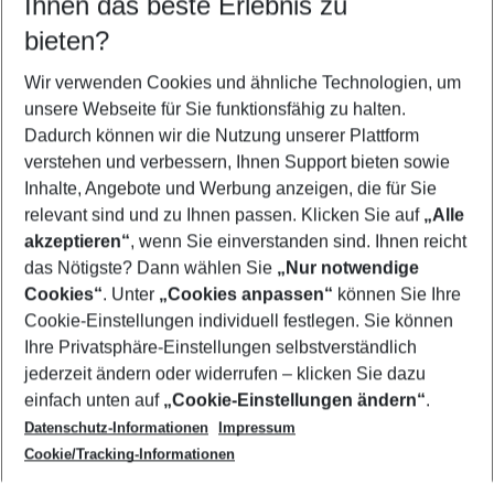
Ihnen das beste Erlebnis zu
09.08.26
–
07.08.27
5-8 Nächte
bieten?
Wer wird verreisen
2 Erwachsene
Keine Kinder
Wir verwenden Cookies und ähnliche Technologien, um
unsere Webseite für Sie funktionsfähig zu halten.
Mehr Filter anzeigen
Dadurch können wir die Nutzung unserer Plattform
verstehen und verbessern, Ihnen Support bieten sowie
Inhalte, Angebote und Werbung anzeigen, die für Sie
relevant sind und zu Ihnen passen. Klicken Sie auf
„Alle
akzeptieren“
, wenn Sie einverstanden sind. Ihnen reicht
das Nötigste? Dann wählen Sie
„Nur notwendige
Footer
Cookies“
. Unter
„Cookies anpassen“
können Sie Ihre
Footer navigation
Cookie-Einstellungen individuell festlegen. Sie können
Über uns
Ihre Privatsphäre-Einstellungen selbstverständlich
AGB
jederzeit ändern oder widerrufen – klicken Sie dazu
Service & Hilfe
Cookie-Einstellungen ändern
einfach unten auf
„Cookie-Einstellungen ändern“
.
Barrierefreies Reisen
Datenschutz-Informationen
Impressum
Cookie-Richtlinie
Folgen Sie uns
Check-in
Cookie/Tracking-Informationen
Datenschutz
FAQ
Impressum