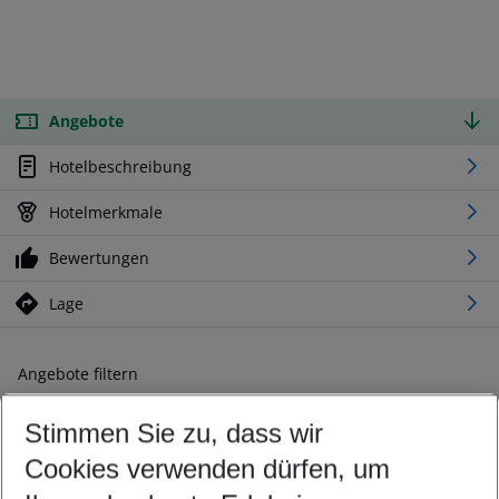
Angebote
Hotelbeschreibung
Hotelmerkmale
Bewertungen
Lage
Angebote filtern
Ändern Sie Ihre Kriterien nach Ihren Wünschen
Stimmen Sie zu, dass wir
Abflughafen wählen
Beliebiger Abflughafen
Cookies verwenden dürfen, um
Reisezeitraum wählen