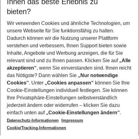
Ihnen das beste Erlebnis zu
11.08.26
–
09.08.27
5-8 Nächte
bieten?
Wer wird verreisen
2 Erwachsene
Keine Kinder
Wir verwenden Cookies und ähnliche Technologien, um
unsere Webseite für Sie funktionsfähig zu halten.
Mehr Filter anzeigen
Dadurch können wir die Nutzung unserer Plattform
verstehen und verbessern, Ihnen Support bieten sowie
Inhalte, Angebote und Werbung anzeigen, die für Sie
relevant sind und zu Ihnen passen. Klicken Sie auf
„Alle
akzeptieren“
, wenn Sie einverstanden sind. Ihnen reicht
das Nötigste? Dann wählen Sie
„Nur notwendige
Footer
Cookies“
. Unter
„Cookies anpassen“
können Sie Ihre
Footer navigation
Cookie-Einstellungen individuell festlegen. Sie können
Über uns
Ihre Privatsphäre-Einstellungen selbstverständlich
AGB
jederzeit ändern oder widerrufen – klicken Sie dazu
Service & Hilfe
Cookie-Einstellungen ändern
einfach unten auf
„Cookie-Einstellungen ändern“
.
Barrierefreies Reisen
Datenschutz-Informationen
Impressum
Cookie-Richtlinie
Folgen Sie uns
Check-in
Cookie/Tracking-Informationen
Datenschutz
FAQ
Impressum