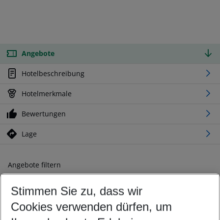
Angebote
Hotelbeschreibung
Hotelmerkmale
Bewertungen
Lage
Angebote filtern
Ändern Sie Ihre Kriterien nach Ihren Wünschen
Stimmen Sie zu, dass wir
Abflughafen wählen
Beliebiger Abflughafen
Cookies verwenden dürfen, um
Reisezeitraum wählen