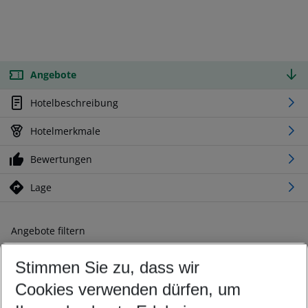
Angebote
Hotelbeschreibung
Hotelmerkmale
Bewertungen
Lage
Angebote filtern
Ändern Sie Ihre Kriterien nach Ihren Wünschen
Stimmen Sie zu, dass wir
Abflughafen wählen
Beliebiger Abflughafen
Cookies verwenden dürfen, um
Reisezeitraum wählen