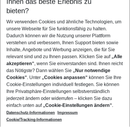
Ihnen das beste Erlebnis zu
08.08.26
–
06.08.27
5-8 Nächte
bieten?
Wer wird verreisen
2 Erwachsene
Keine Kinder
Wir verwenden Cookies und ähnliche Technologien, um
unsere Webseite für Sie funktionsfähig zu halten.
Mehr Filter anzeigen
Dadurch können wir die Nutzung unserer Plattform
verstehen und verbessern, Ihnen Support bieten sowie
Inhalte, Angebote und Werbung anzeigen, die für Sie
relevant sind und zu Ihnen passen. Klicken Sie auf
„Alle
akzeptieren“
, wenn Sie einverstanden sind. Ihnen reicht
das Nötigste? Dann wählen Sie
„Nur notwendige
Footer
Cookies“
. Unter
„Cookies anpassen“
können Sie Ihre
Footer navigation
Cookie-Einstellungen individuell festlegen. Sie können
Über uns
Ihre Privatsphäre-Einstellungen selbstverständlich
AGB
jederzeit ändern oder widerrufen – klicken Sie dazu
Service & Hilfe
Cookie-Einstellungen ändern
einfach unten auf
„Cookie-Einstellungen ändern“
.
Barrierefreies Reisen
Datenschutz-Informationen
Impressum
Cookie-Richtlinie
Folgen Sie uns
Check-in
Cookie/Tracking-Informationen
Datenschutz
FAQ
Impressum