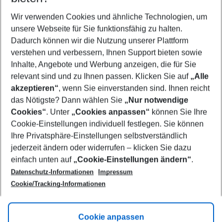
Wer wird verreisen
2 Erwachsene
Keine Kinder
Wir verwenden Cookies und ähnliche Technologien, um
unsere Webseite für Sie funktionsfähig zu halten.
Mehr Filter anzeigen
Dadurch können wir die Nutzung unserer Plattform
verstehen und verbessern, Ihnen Support bieten sowie
Inhalte, Angebote und Werbung anzeigen, die für Sie
relevant sind und zu Ihnen passen. Klicken Sie auf
„Alle
akzeptieren“
, wenn Sie einverstanden sind. Ihnen reicht
das Nötigste? Dann wählen Sie
„Nur notwendige
Footer
Cookies“
. Unter
„Cookies anpassen“
können Sie Ihre
Footer navigation
Cookie-Einstellungen individuell festlegen. Sie können
Über uns
Ihre Privatsphäre-Einstellungen selbstverständlich
AGB
jederzeit ändern oder widerrufen – klicken Sie dazu
Service & Hilfe
Cookie-Einstellungen ändern
einfach unten auf
„Cookie-Einstellungen ändern“
.
Barrierefreies Reisen
Datenschutz-Informationen
Impressum
Cookie-Richtlinie
Folgen Sie uns
Check-in
Cookie/Tracking-Informationen
Datenschutz
FAQ
Impressum
Flugbeschränkungen
Hilfe & Kontakt
Cookie anpassen