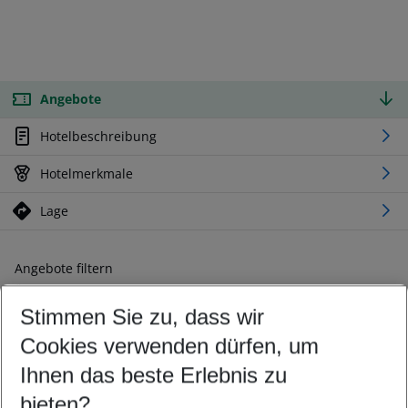
Angebote
Hotelbeschreibung
Hotelmerkmale
Lage
Angebote filtern
Ändern Sie Ihre Kriterien nach Ihren Wünschen
Stimmen Sie zu, dass wir
Abflughafen wählen
Beliebiger Abflughafen
Cookies verwenden dürfen, um
Reisezeitraum wählen
Ihnen das beste Erlebnis zu
11.08.26
–
09.08.27
5-8 Nächte
bieten?