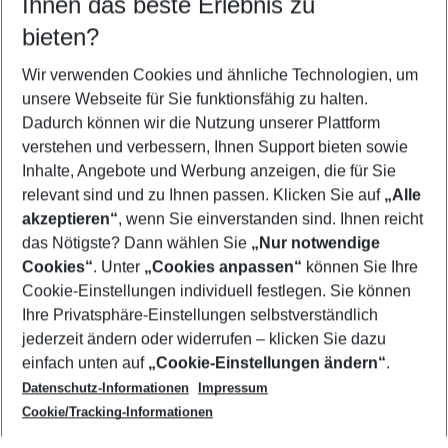
Ihnen das beste Erlebnis zu
09.08.26
–
07.08.27
5-8 Nächte
bieten?
Wer wird verreisen
2 Erwachsene
Keine Kinder
Wir verwenden Cookies und ähnliche Technologien, um
unsere Webseite für Sie funktionsfähig zu halten.
Mehr Filter anzeigen
Dadurch können wir die Nutzung unserer Plattform
verstehen und verbessern, Ihnen Support bieten sowie
Inhalte, Angebote und Werbung anzeigen, die für Sie
relevant sind und zu Ihnen passen. Klicken Sie auf
„Alle
akzeptieren“
, wenn Sie einverstanden sind. Ihnen reicht
das Nötigste? Dann wählen Sie
„Nur notwendige
Footer
Cookies“
. Unter
„Cookies anpassen“
können Sie Ihre
Footer navigation
Cookie-Einstellungen individuell festlegen. Sie können
Über uns
Ihre Privatsphäre-Einstellungen selbstverständlich
AGB
jederzeit ändern oder widerrufen – klicken Sie dazu
Service & Hilfe
Cookie-Einstellungen ändern
einfach unten auf
„Cookie-Einstellungen ändern“
.
Barrierefreies Reisen
Datenschutz-Informationen
Impressum
Cookie-Richtlinie
Folgen Sie uns
Check-in
Cookie/Tracking-Informationen
Datenschutz
FAQ
Impressum