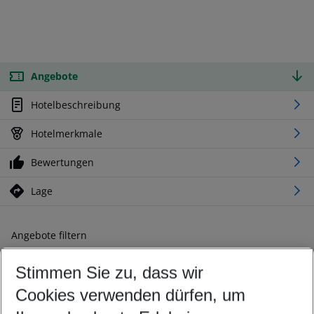
Angebote
Hotelbeschreibung
Hotelmerkmale
Bewertungen
Lage
Angebote filtern
Ändern Sie Ihre Kriterien nach Ihren Wünschen
Stimmen Sie zu, dass wir
Abflughafen wählen
Beliebiger Abflughafen
Cookies verwenden dürfen, um
Reisezeitraum wählen