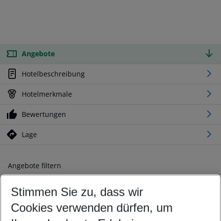
Angebote
Hotelbeschreibung
Hotelmerkmale
Bewertungen
Lage
Angebote filtern
Ändern Sie Ihre Kriterien nach Ihren Wünschen
Stimmen Sie zu, dass wir
Abflughafen wählen
Beliebiger Abflughafen
Cookies verwenden dürfen, um
Reisezeitraum wählen