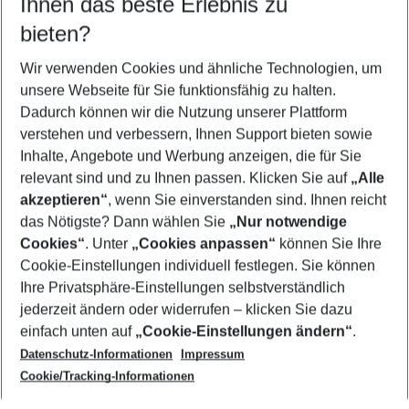
Ihnen das beste Erlebnis zu
10.08.26
–
08.08.27
5-8 Nächte
bieten?
Wer wird verreisen
2 Erwachsene
Keine Kinder
Wir verwenden Cookies und ähnliche Technologien, um
unsere Webseite für Sie funktionsfähig zu halten.
Mehr Filter anzeigen
Dadurch können wir die Nutzung unserer Plattform
verstehen und verbessern, Ihnen Support bieten sowie
Inhalte, Angebote und Werbung anzeigen, die für Sie
relevant sind und zu Ihnen passen. Klicken Sie auf
„Alle
akzeptieren“
, wenn Sie einverstanden sind. Ihnen reicht
das Nötigste? Dann wählen Sie
„Nur notwendige
Footer
Cookies“
. Unter
„Cookies anpassen“
können Sie Ihre
Footer navigation
Cookie-Einstellungen individuell festlegen. Sie können
Über uns
Ihre Privatsphäre-Einstellungen selbstverständlich
AGB
jederzeit ändern oder widerrufen – klicken Sie dazu
Service & Hilfe
Cookie-Einstellungen ändern
einfach unten auf
„Cookie-Einstellungen ändern“
.
Barrierefreies Reisen
Datenschutz-Informationen
Impressum
Cookie-Richtlinie
Folgen Sie uns
Check-in
Cookie/Tracking-Informationen
Datenschutz
FAQ
Impressum