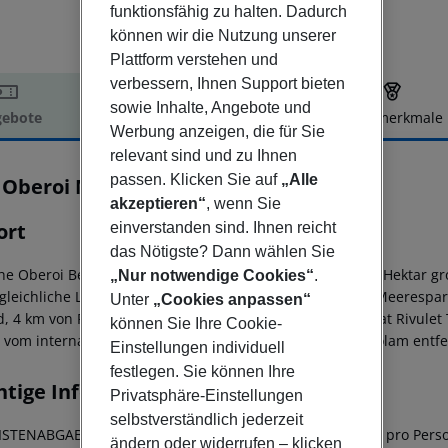
funktionsfähig zu halten. Dadurch
können wir die Nutzung unserer
Plattform verstehen und
verbessern, Ihnen Support bieten
sowie Inhalte, Angebote und
ebote
Hotelbeschreibung
Hotelmerkmale
Werbung anzeigen, die für Sie
elbeschreibung
relevant sind und zu Ihnen
passen. Klicken Sie auf
„Alle
 Oberoi Mauritius
5
akzeptieren“
, wenn Sie
ort
einverstanden sind. Ihnen reicht
das Nötigste? Dann wählen Sie
he Oberoi Beach Resort Mauritius liegt inmitten eines 20 Hektar g
„Nur notwendige Cookies“
.
gleichliche Lage am Ufer der Turtle Bay, ein natürlicher Meerespar
Unter
„Cookies anpassen“
d, 4 km von Pointe aux Piments, 12,5 km vom Vogelreservat Rivule
können Sie Ihre Cookie-
 vom internationalen Flughafen Sir Seewoosagur Ramgoolam entfe
Einstellungen individuell
festlegen. Sie können Ihre
htige Informationen
Privatsphäre-Einstellungen
selbstverständlich jederzeit
STENABGABE Es wird eine Tourist Fee in Höhe von 3 EUR pro Person
ändern oder widerrufen – klicken