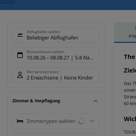
Abflughafen wählen
Ang
Beliebiger Abflughafen
Hot
Reisezeitraum wählen
The
10.08.26
–
08.08.27
5-8 Nächte
Ziel
Wer wird verreisen
2 Erwachsene
Keine Kinder
Das T
unver
Stran
Zimmer & Verpflegung
60 km
Wic
Zimmertypen wählen
TOURI