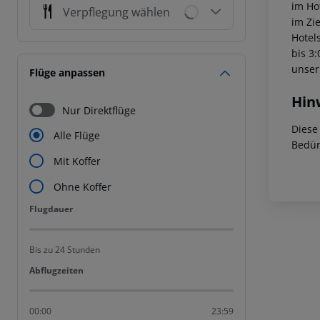
im Ho
Verpflegung wählen
im Zi
Hotel
bis 3
unser
Flüge anpassen
Hin
Nur Direktflüge
Diese
Alle Flüge
Bedür
Mit Koffer
Ohne Koffer
Flugdauer
Flugdauer
Bis zu 24 Stunden
Abflugzeiten
Abflugzeiten
00:00
23:59