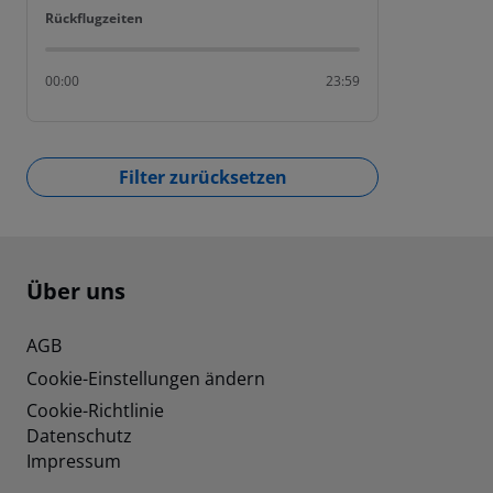
Rückflugzeiten
Rückflugzeiten
00:00
23:59
Filter zurücksetzen
Footer
Footer navigation
Über uns
AGB
Cookie-Einstellungen ändern
Cookie-Richtlinie
Datenschutz
Impressum