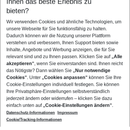
Ihnen das beste Erlebnis zu
09.08.26
–
07.08.27
5-8 Nächte
bieten?
Wer wird verreisen
2 Erwachsene
Keine Kinder
Wir verwenden Cookies und ähnliche Technologien, um
unsere Webseite für Sie funktionsfähig zu halten.
Mehr Filter anzeigen
Dadurch können wir die Nutzung unserer Plattform
verstehen und verbessern, Ihnen Support bieten sowie
Inhalte, Angebote und Werbung anzeigen, die für Sie
relevant sind und zu Ihnen passen. Klicken Sie auf
„Alle
akzeptieren“
, wenn Sie einverstanden sind. Ihnen reicht
das Nötigste? Dann wählen Sie
„Nur notwendige
Footer
Cookies“
. Unter
„Cookies anpassen“
können Sie Ihre
Footer navigation
Cookie-Einstellungen individuell festlegen. Sie können
Über uns
Ihre Privatsphäre-Einstellungen selbstverständlich
AGB
jederzeit ändern oder widerrufen – klicken Sie dazu
Service & Hilfe
Cookie-Einstellungen ändern
einfach unten auf
„Cookie-Einstellungen ändern“
.
Barrierefreies Reisen
Datenschutz-Informationen
Impressum
Cookie-Richtlinie
Folgen Sie uns
Check-in
Cookie/Tracking-Informationen
Datenschutz
FAQ
Impressum