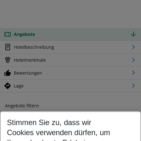
Angebote
Hotelbeschreibung
Hotelmerkmale
Bewertungen
Lage
Angebote filtern
Ändern Sie Ihre Kriterien nach Ihren Wünschen
Stimmen Sie zu, dass wir
Abflughafen wählen
Beliebiger Abflughafen
Cookies verwenden dürfen, um
Reisezeitraum wählen