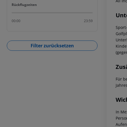
All I
Rückflugzeiten
Rückflugzeiten
Unt
00:00
23:59
Sport
Golfp
Unter
Filter zurücksetzen
Kinde
(gege
Zus
Für b
Jahre
Wic
In Me
Perso
Aufen