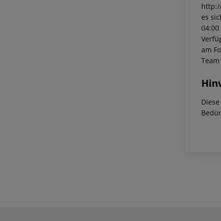
http:
es si
04:00
Verfü
am Fo
Team 
Hin
Diese
Bedür
Footer