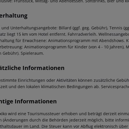
nclusive: Frühstück, Mittag- und Abendessen. Softdrinks, Bier und k
erhaltung
- und Unterhaltungsangebote: Billard (ggf. geg. Gebühr), Tennis (gg
latz liegt 15 km vom Hotel entfernt. Fahrradverleih. Wellnessange
haltung für Erwachsene: Animationsprogramm mit Abendshows. Kin
rbetreuung: Animationsprogramm für Kinder (von 4 - 10 Jahren), Min
n Gebühr). Spieleraum.
ätzliche Informationen
estimmte Einrichtungen oder Aktivitäten können zusätzliche Gebüh
szeit und den lokalen klimatischen Bedingungen ab. Servicesprache
htige Informationen
xiko wird eine Tourismussteuer erhoben und beträgt derzeit einma
n (Änderungen durch die Behörden jederzeit möglich, bitte informi
thaltsdauer im Land. Die Steuer kann vor Abflug elektronisch über