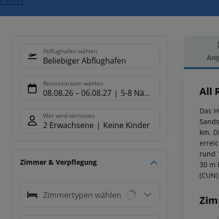
Abflughafen wählen
Ang
Beliebiger Abflughafen
Hot
Reisezeitraum wählen
All
08.08.26
–
06.08.27
5-8 Nächte
Das H
Wer wird verreisen
Sands
2 Erwachsene
Keine Kinder
km. D
errei
rund 
Zimmer & Verpflegung
30 m 
(CUN) 
Zimmertypen wählen
Zim