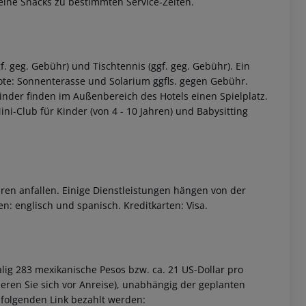
leine Snacks zu bestimmten Service-Zeiten.
f. geg. Gebühr) und Tischtennis (ggf. geg. Gebühr). Ein
bote: Sonnenterasse und Solarium ggfls. gegen Gebühr.
der finden im Außenbereich des Hotels einen Spielplatz.
i-Club für Kinder (von 4 - 10 Jahren) und Babysitting
ren anfallen. Einige Dienstleistungen hängen von der
n: englisch und spanisch. Kreditkarten: Visa.
lig 283 mexikanische Pesos bzw. ca. 21 US-Dollar pro
eren Sie sich vor Anreise), unabhängig der geplanten
 folgenden Link bezahlt werden: