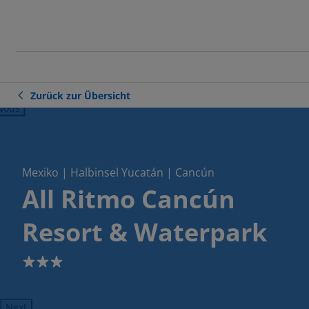
Zurück zur Übersicht
ious
Mexiko | Halbinsel Yucatán | Cancún
All Ritmo Cancún
Resort & Waterpark
3
Next