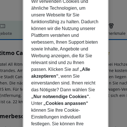
Wir verwenden Cookies und
ähnliche Technologien, um
unsere Webseite für Sie
funktionsfähig zu halten. Dadurch
können wir die Nutzung unserer
ebote
Hotelbeschreibung
Hotelmerkmale
Plattform verstehen und
elbeschreibung
verbessern, Ihnen Support bieten
sowie Inhalte, Angebote und
 Ritmo Cancún Resort & Waterpark
Werbung anzeigen, die für Sie
3
relevant sind und zu Ihnen
otel All Ritmo Cancun Resort & Waterpark ist besonders bei Hochz
passen. Klicken Sie auf
„Alle
trandes. Am Strand sind Sonnenliegen und Sonnenschirme kostenlo
akzeptieren“
, wenn Sie
ie Stadt Cancun ist ca. 6 km entfernt. Einkaufsmöglichkeiten liegen
chen. Die nächstgelegenen Bars und Restaurants erreichen Sie na
einverstanden sind. Ihnen reicht
15 km. Für Mobilität im Urlaub sorgen neben einem Mietwagen-Verl
das Nötigste? Dann wählen Sie
Entfernung. Zur ärztlichen Versorgung im Notfall befindet sich ei
„Nur notwendige Cookies“
.
ist ca. 22 km entfernt.
Unter
„Cookies anpassen“
können Sie Ihre Cookie-
merbeschreibung
Einstellungen individuell
festlegen. Sie können Ihre