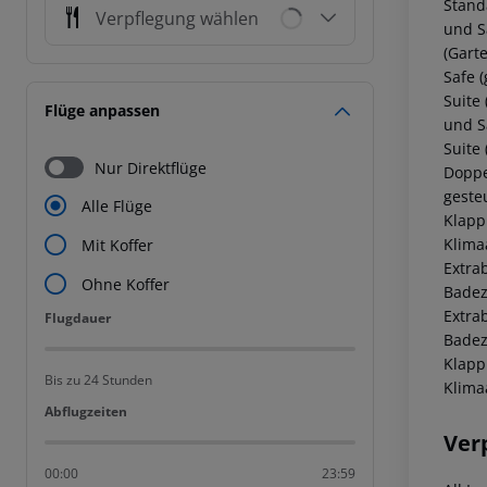
Stand
Verpflegung wählen
und S
(Gart
Safe 
Suite
Flüge anpassen
und S
Suite 
Nur Direktflüge
Doppe
geste
Alle Flüge
Klapp
Klima
Mit Koffer
Extra
Ohne Koffer
Badez
Extra
Flugdauer
Flugdauer
Badez
Klapp
Bis zu 24 Stunden
Klima
Abflugzeiten
Abflugzeiten
Ver
00:00
23:59