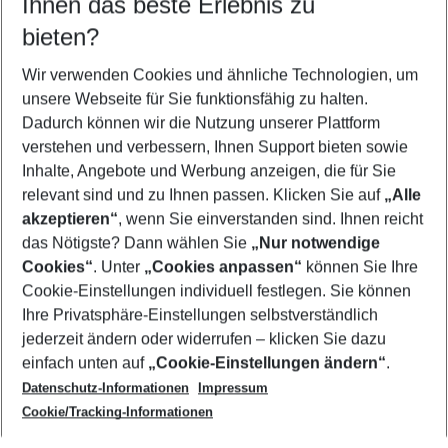
Ihnen das beste Erlebnis zu
10.08.26
–
08.08.27
5-8 Nächte
bieten?
Wer wird verreisen
2 Erwachsene
Keine Kinder
Wir verwenden Cookies und ähnliche Technologien, um
unsere Webseite für Sie funktionsfähig zu halten.
Mehr Filter anzeigen
Dadurch können wir die Nutzung unserer Plattform
verstehen und verbessern, Ihnen Support bieten sowie
Inhalte, Angebote und Werbung anzeigen, die für Sie
relevant sind und zu Ihnen passen. Klicken Sie auf
„Alle
akzeptieren“
, wenn Sie einverstanden sind. Ihnen reicht
das Nötigste? Dann wählen Sie
„Nur notwendige
Footer
Cookies“
. Unter
„Cookies anpassen“
können Sie Ihre
Footer navigation
Cookie-Einstellungen individuell festlegen. Sie können
Über uns
Ihre Privatsphäre-Einstellungen selbstverständlich
AGB
jederzeit ändern oder widerrufen – klicken Sie dazu
Service & Hilfe
Cookie-Einstellungen ändern
einfach unten auf
„Cookie-Einstellungen ändern“
.
Barrierefreies Reisen
Datenschutz-Informationen
Impressum
Cookie-Richtlinie
Folgen Sie uns
Check-in
Cookie/Tracking-Informationen
Datenschutz
FAQ
Impressum