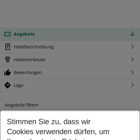
Angebote
Hotelbeschreibung
Hotelmerkmale
Bewertungen
Lage
Angebote filtern
Ändern Sie Ihre Kriterien nach Ihren Wünschen
Stimmen Sie zu, dass wir
Abflughafen wählen
Beliebiger Abflughafen
Cookies verwenden dürfen, um
Reisezeitraum wählen