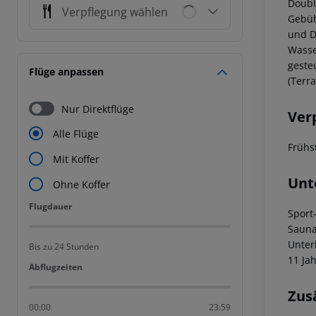
Doubl
Verpflegung wählen
Gebüh
und D
Wasse
geste
Flüge anpassen
(Terra
Nur Direktflüge
Ver
Alle Flüge
Frühs
Mit Koffer
Unt
Ohne Koffer
Flugdauer
Flugdauer
Sport
Sauna
Unter
Bis zu 24 Stunden
11 Ja
Abflugzeiten
Abflugzeiten
Zus
00:00
23:59