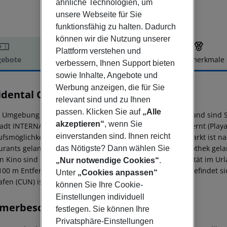
ähnliche Technologien, um
unsere Webseite für Sie
funktionsfähig zu halten. Dadurch
können wir die Nutzung unserer
Plattform verstehen und
ebote
Hotelbeschreibung
Hotelmerkmale
verbessern, Ihnen Support bieten
elbeschreibung
sowie Inhalte, Angebote und
Werbung anzeigen, die für Sie
idental Costa Cancún
relevant sind und zu Ihnen
4
passen. Klicken Sie auf
„Alle
r Umgebung eines Sandstrandes gelegenes Hotel. Am Strand sind 
akzeptieren“
, wenn Sie
tadt INTERNATIONAL AIRPORT CANCUN ist ca. 22 km entfernt (Playa
einverstanden sind. Ihnen reicht
ufsmöglichkeiten liegen ca. 10 km vom Hotel, ein Supermarkt ist n
urants gelangt man nach rund 100 m. Zur nächsten Diskothek gel
das Nötigste? Dann wählen Sie
in Kino sind in ca. 10 km Entfernung zu finden. Für Mobilität im Ur
„Nur notwendige Cookies“
.
100 m Entfernung. Zur ärztlichen Versorgung im Notfall befindet s
Unter
„Cookies anpassen“
fen (CUN) ist ca. 32 km entfernt.
können Sie Ihre Cookie-
Einstellungen individuell
merbeschreibung
festlegen. Sie können Ihre
Privatsphäre-Einstellungen