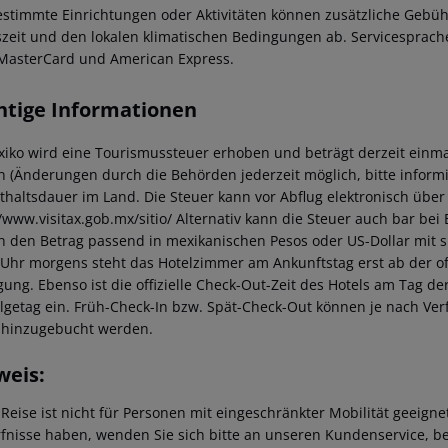
estimmte Einrichtungen oder Aktivitäten können zusätzliche Gebüh
szeit und den lokalen klimatischen Bedingungen ab. Servicesprache
MasterCard und American Express.
htige Informationen
xiko wird eine Tourismussteuer erhoben und beträgt derzeit einma
n (Änderungen durch die Behörden jederzeit möglich, bitte informi
thaltsdauer im Land. Die Steuer kann vor Abflug elektronisch über
//www.visitax.gob.mx/sitio/ Alternativ kann die Steuer auch bar be
ch den Betrag passend in mexikanischen Pesos oder US-Dollar mit s
 Uhr morgens steht das Hotelzimmer am Ankunftstag erst ab der offi
gung. Ebenso ist die offizielle Check-Out-Zeit des Hotels am Tag de
lgetag ein. Früh-Check-In bzw. Spät-Check-Out können je nach Ver
hinzugebucht werden.
weis:
 Reise ist nicht für Personen mit eingeschränkter Mobilität geeign
fnisse haben, wenden Sie sich bitte an unseren Kundenservice, be