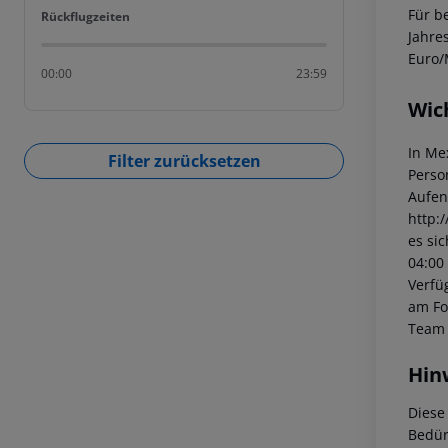
Für b
Rückflugzeiten
Rückflugzeiten
Jahre
Euro/
00:00
23:59
Wic
In Me
Filter zurücksetzen
Perso
Aufen
http:
es si
04:00
Verfü
am Fo
Team 
Hin
Diese
Bedür