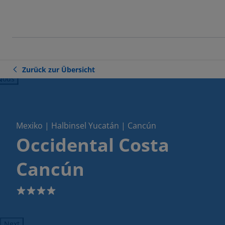
Zurück zur Übersicht
ious
Mexiko | Halbinsel Yucatán | Cancún
Occidental Costa
Cancún
4
Next