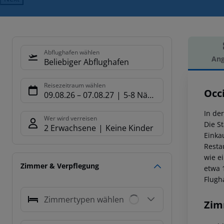
Abflughafen wählen
Ang
Beliebiger Abflughafen
Hot
Reisezeitraum wählen
Occ
09.08.26
–
07.08.27
5-8 Nächte
In de
Wer wird verreisen
Die S
2 Erwachsene
Keine Kinder
Einka
Resta
wie e
Zimmer & Verpflegung
etwa 
Flugha
Zimmertypen wählen
Zim