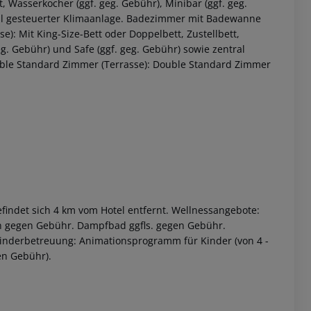
t, Wasserkocher (ggf. geg. Gebühr), Minibar (ggf. geg.
tral gesteuerter Klimaanlage. Badezimmer mit Badewanne
se):
Mit King-Size-Bett oder Doppelbett, Zustellbett,
eg. Gebühr) und Safe (ggf. geg. Gebühr) sowie zentral
le Standard Zimmer (Terrasse):
Double Standard Zimmer
 akzeptieren
efindet sich 4 km vom Hotel entfernt. Wellnessangebote:
n gegen Gebühr. Dampfbad ggfls. gegen Gebühr.
nderbetreuung: Animationsprogramm für Kinder (von 4 -
gen Gebühr).