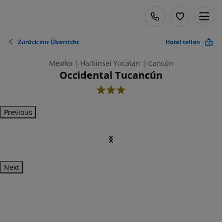
Zurück zur Übersicht
Hotel teilen
Mexiko | Halbinsel Yucatán | Cancún
Occidental Tucancún
3
Previous
Next