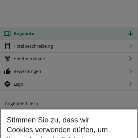
Angebote
Hotelbeschreibung
Hotelmerkmale
Bewertungen
Lage
Angebote filtern
Ändern Sie Ihre Kriterien nach Ihren Wünschen
Stimmen Sie zu, dass wir
Abflughafen wählen
Beliebiger Abflughafen
Cookies verwenden dürfen, um
Reisezeitraum wählen