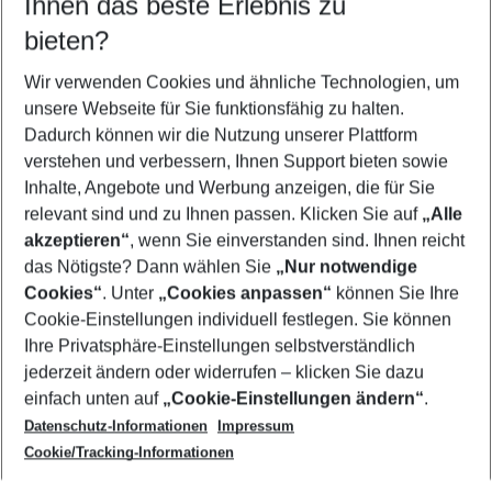
Ihnen das beste Erlebnis zu
09.08.26
–
07.08.27
5-8 Nächte
bieten?
Wer wird verreisen
2 Erwachsene
Keine Kinder
Wir verwenden Cookies und ähnliche Technologien, um
unsere Webseite für Sie funktionsfähig zu halten.
Mehr Filter anzeigen
Dadurch können wir die Nutzung unserer Plattform
verstehen und verbessern, Ihnen Support bieten sowie
Inhalte, Angebote und Werbung anzeigen, die für Sie
relevant sind und zu Ihnen passen. Klicken Sie auf
„Alle
akzeptieren“
, wenn Sie einverstanden sind. Ihnen reicht
das Nötigste? Dann wählen Sie
„Nur notwendige
Footer
Cookies“
. Unter
„Cookies anpassen“
können Sie Ihre
Footer navigation
Cookie-Einstellungen individuell festlegen. Sie können
Über uns
Ihre Privatsphäre-Einstellungen selbstverständlich
AGB
jederzeit ändern oder widerrufen – klicken Sie dazu
Service & Hilfe
Cookie-Einstellungen ändern
einfach unten auf
„Cookie-Einstellungen ändern“
.
Barrierefreies Reisen
Datenschutz-Informationen
Impressum
Cookie-Richtlinie
Folgen Sie uns
Check-in
Cookie/Tracking-Informationen
Datenschutz
FAQ
Impressum