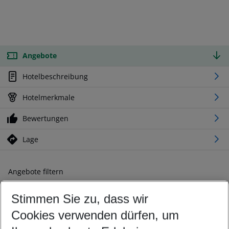
Angebote
Hotelbeschreibung
Hotelmerkmale
Bewertungen
Lage
Angebote filtern
Ändern Sie Ihre Kriterien nach Ihren Wünschen
Stimmen Sie zu, dass wir
Abflughafen wählen
Beliebiger Abflughafen
Cookies verwenden dürfen, um
Reisezeitraum wählen