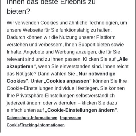
Ihnen das beste Erlebnis zu
11.08.26
–
09.08.27
5-8 Nächte
bieten?
Wer wird verreisen
2 Erwachsene
Keine Kinder
Wir verwenden Cookies und ähnliche Technologien, um
unsere Webseite für Sie funktionsfähig zu halten.
Mehr Filter anzeigen
Dadurch können wir die Nutzung unserer Plattform
verstehen und verbessern, Ihnen Support bieten sowie
Inhalte, Angebote und Werbung anzeigen, die für Sie
relevant sind und zu Ihnen passen. Klicken Sie auf
„Alle
akzeptieren“
, wenn Sie einverstanden sind. Ihnen reicht
das Nötigste? Dann wählen Sie
„Nur notwendige
Footer
Cookies“
. Unter
„Cookies anpassen“
können Sie Ihre
Footer navigation
Cookie-Einstellungen individuell festlegen. Sie können
Über uns
Ihre Privatsphäre-Einstellungen selbstverständlich
AGB
jederzeit ändern oder widerrufen – klicken Sie dazu
Service & Hilfe
Cookie-Einstellungen ändern
einfach unten auf
„Cookie-Einstellungen ändern“
.
Barrierefreies Reisen
Datenschutz-Informationen
Impressum
Cookie-Richtlinie
Folgen Sie uns
Check-in
Cookie/Tracking-Informationen
Datenschutz
FAQ
Impressum