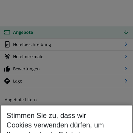
Angebote
Hotelbeschreibung
Hotelmerkmale
Bewertungen
Lage
Angebote filtern
Ändern Sie Ihre Kriterien nach Ihren Wünschen
Stimmen Sie zu, dass wir
Abflughafen wählen
Beliebiger Abflughafen
Cookies verwenden dürfen, um
Reisezeitraum wählen