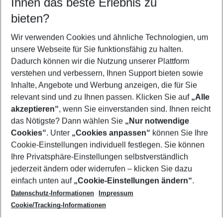
Ihnen das beste Erlebnis zu
11.08.26
–
09.08.27
5-8 Nächte
bieten?
Wer wird verreisen
2 Erwachsene
Keine Kinder
Wir verwenden Cookies und ähnliche Technologien, um
unsere Webseite für Sie funktionsfähig zu halten.
Mehr Filter anzeigen
Dadurch können wir die Nutzung unserer Plattform
verstehen und verbessern, Ihnen Support bieten sowie
Inhalte, Angebote und Werbung anzeigen, die für Sie
relevant sind und zu Ihnen passen. Klicken Sie auf
„Alle
akzeptieren“
, wenn Sie einverstanden sind. Ihnen reicht
das Nötigste? Dann wählen Sie
„Nur notwendige
Footer
Cookies“
. Unter
„Cookies anpassen“
können Sie Ihre
Footer navigation
Cookie-Einstellungen individuell festlegen. Sie können
Über uns
Ihre Privatsphäre-Einstellungen selbstverständlich
AGB
jederzeit ändern oder widerrufen – klicken Sie dazu
Service & Hilfe
Cookie-Einstellungen ändern
einfach unten auf
„Cookie-Einstellungen ändern“
.
Barrierefreies Reisen
Datenschutz-Informationen
Impressum
Cookie-Richtlinie
Folgen Sie uns
Check-in
Cookie/Tracking-Informationen
Datenschutz
FAQ
Impressum