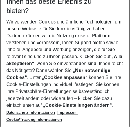
Ihnen das beste Erlebnis zu
08.08.26
–
06.08.27
5-8 Nächte
bieten?
Wer wird verreisen
2 Erwachsene
Keine Kinder
Wir verwenden Cookies und ähnliche Technologien, um
unsere Webseite für Sie funktionsfähig zu halten.
Mehr Filter anzeigen
Dadurch können wir die Nutzung unserer Plattform
verstehen und verbessern, Ihnen Support bieten sowie
Inhalte, Angebote und Werbung anzeigen, die für Sie
relevant sind und zu Ihnen passen. Klicken Sie auf
„Alle
akzeptieren“
, wenn Sie einverstanden sind. Ihnen reicht
das Nötigste? Dann wählen Sie
„Nur notwendige
Footer
Cookies“
. Unter
„Cookies anpassen“
können Sie Ihre
Footer navigation
Cookie-Einstellungen individuell festlegen. Sie können
Über uns
Ihre Privatsphäre-Einstellungen selbstverständlich
AGB
jederzeit ändern oder widerrufen – klicken Sie dazu
Service & Hilfe
Cookie-Einstellungen ändern
einfach unten auf
„Cookie-Einstellungen ändern“
.
Barrierefreies Reisen
Datenschutz-Informationen
Impressum
Cookie-Richtlinie
Folgen Sie uns
Check-in
Cookie/Tracking-Informationen
Datenschutz
FAQ
Impressum