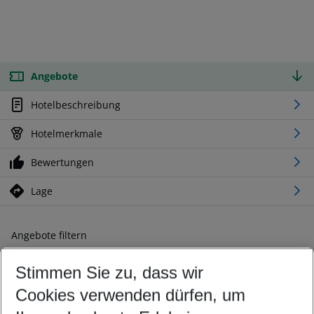
Angebote
Hotelbeschreibung
Hotelmerkmale
Bewertungen
Lage
Angebote filtern
Ändern Sie Ihre Kriterien nach Ihren Wünschen
Stimmen Sie zu, dass wir
Abflughafen wählen
Beliebiger Abflughafen
Cookies verwenden dürfen, um
Reisezeitraum wählen