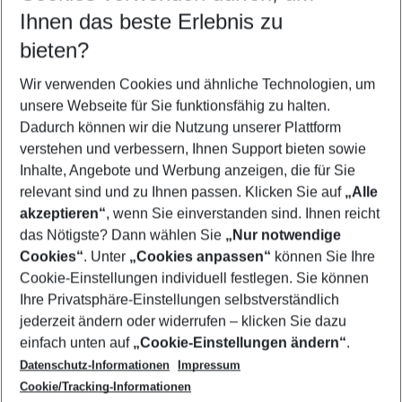
Reisezeitraum wählen
Ihnen das beste Erlebnis zu
12.08.26
–
10.08.27
5-8 Nächte
bieten?
Wer wird verreisen
2 Erwachsene
Keine Kinder
Wir verwenden Cookies und ähnliche Technologien, um
unsere Webseite für Sie funktionsfähig zu halten.
Mehr Filter anzeigen
Dadurch können wir die Nutzung unserer Plattform
verstehen und verbessern, Ihnen Support bieten sowie
Inhalte, Angebote und Werbung anzeigen, die für Sie
relevant sind und zu Ihnen passen. Klicken Sie auf
„Alle
akzeptieren“
, wenn Sie einverstanden sind. Ihnen reicht
das Nötigste? Dann wählen Sie
„Nur notwendige
Footer
Cookies“
. Unter
„Cookies anpassen“
können Sie Ihre
Footer navigation
Cookie-Einstellungen individuell festlegen. Sie können
Über uns
Ihre Privatsphäre-Einstellungen selbstverständlich
AGB
jederzeit ändern oder widerrufen – klicken Sie dazu
Service & Hilfe
Cookie-Einstellungen ändern
einfach unten auf
„Cookie-Einstellungen ändern“
.
Barrierefreies Reisen
Datenschutz-Informationen
Impressum
Cookie-Richtlinie
Folgen Sie uns
Check-in
Cookie/Tracking-Informationen
Datenschutz