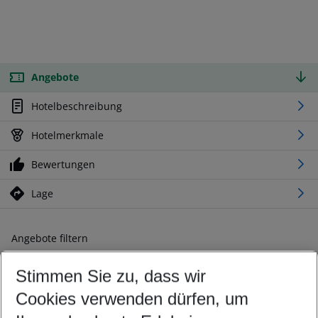
Angebote
Hotelbeschreibung
Hotelmerkmale
Bewertungen
Lage
Angebote filtern
Ändern Sie Ihre Kriterien nach Ihren Wünschen
Stimmen Sie zu, dass wir
Abflughafen wählen
Beliebiger Abflughafen
Cookies verwenden dürfen, um
Reisezeitraum wählen