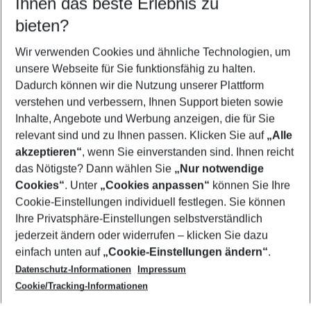
Ihnen das beste Erlebnis zu
10.08.26
–
08.08.27
5-8 Nächte
bieten?
Wer wird verreisen
2 Erwachsene
Keine Kinder
Wir verwenden Cookies und ähnliche Technologien, um
unsere Webseite für Sie funktionsfähig zu halten.
Mehr Filter anzeigen
Dadurch können wir die Nutzung unserer Plattform
verstehen und verbessern, Ihnen Support bieten sowie
Inhalte, Angebote und Werbung anzeigen, die für Sie
relevant sind und zu Ihnen passen. Klicken Sie auf
„Alle
akzeptieren“
, wenn Sie einverstanden sind. Ihnen reicht
das Nötigste? Dann wählen Sie
„Nur notwendige
Footer
Cookies“
. Unter
„Cookies anpassen“
können Sie Ihre
Footer navigation
Cookie-Einstellungen individuell festlegen. Sie können
Über uns
Ihre Privatsphäre-Einstellungen selbstverständlich
AGB
jederzeit ändern oder widerrufen – klicken Sie dazu
Service & Hilfe
Cookie-Einstellungen ändern
einfach unten auf
„Cookie-Einstellungen ändern“
.
Barrierefreies Reisen
Datenschutz-Informationen
Impressum
Cookie-Richtlinie
Folgen Sie uns
Check-in
Cookie/Tracking-Informationen
Datenschutz
FAQ
Impressum