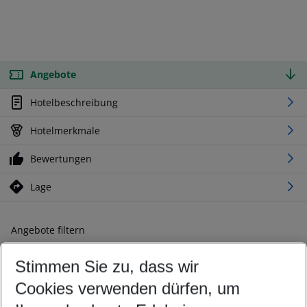
Angebote
Hotelbeschreibung
Hotelmerkmale
Bewertungen
Lage
Angebote filtern
Ändern Sie Ihre Kriterien nach Ihren Wünschen
Stimmen Sie zu, dass wir
Abflughafen wählen
Beliebiger Abflughafen
Cookies verwenden dürfen, um
Reisezeitraum wählen