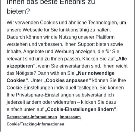
Ihnen das beste Erlebnis zu
10.08.26
–
08.08.27
5-8 Nächte
bieten?
Wer wird verreisen
2 Erwachsene
Keine Kinder
Wir verwenden Cookies und ähnliche Technologien, um
unsere Webseite für Sie funktionsfähig zu halten.
Mehr Filter anzeigen
Dadurch können wir die Nutzung unserer Plattform
verstehen und verbessern, Ihnen Support bieten sowie
Inhalte, Angebote und Werbung anzeigen, die für Sie
relevant sind und zu Ihnen passen. Klicken Sie auf
„Alle
akzeptieren“
, wenn Sie einverstanden sind. Ihnen reicht
das Nötigste? Dann wählen Sie
„Nur notwendige
Footer
Cookies“
. Unter
„Cookies anpassen“
können Sie Ihre
Footer navigation
Cookie-Einstellungen individuell festlegen. Sie können
Über uns
Ihre Privatsphäre-Einstellungen selbstverständlich
AGB
jederzeit ändern oder widerrufen – klicken Sie dazu
Service & Hilfe
Cookie-Einstellungen ändern
einfach unten auf
„Cookie-Einstellungen ändern“
.
Barrierefreies Reisen
Datenschutz-Informationen
Impressum
Cookie-Richtlinie
Folgen Sie uns
Check-in
Cookie/Tracking-Informationen
Datenschutz
FAQ
Impressum