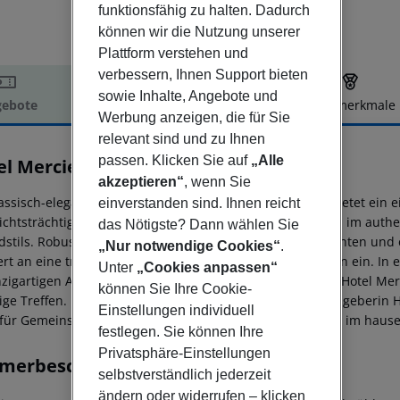
funktionsfähig zu halten. Dadurch
können wir die Nutzung unserer
Plattform verstehen und
verbessern, Ihnen Support bieten
sowie Inhalte, Angebote und
ebote
Hotelbeschreibung
Hotelmerkmale
Werbung anzeigen, die für Sie
elbeschreibung
relevant sind und zu Ihnen
passen. Klicken Sie auf
„Alle
el Mercier
4
akzeptieren“
, wenn Sie
lassisch-elegante Retro-Atmosphäre des Hotels Mercier bietet ein 
einverstanden sind. Ihnen reicht
ichtsträchtige Hotel verfügt über 42 Zimmer und 6 Suiten im authen
das Nötigste? Dann wählen Sie
dstils. Robuste Holzmöbel, kombiniert mit samtigen Akzenten und 
„Nur notwendige Cookies“
.
ert an eine traditionelle Bibliothek und lädt zum Verweilen ein. 
Unter
„Cookies anpassen“
nzigartigen Amsterdamer Jordaan-Viertel gelegen, ist das Hotel Mer
können Sie Ihre Cookie-
lige Treffen. Inspiriert von der Philosophie seiner Namensgeberin H
Einstellungen individuell
 für Gemeinschaft und Begegnung ein. Gäste können sich im hau
festlegen. Sie können Ihre
Privatsphäre-Einstellungen
merbeschreibung
selbstverständlich jederzeit
ändern oder widerrufen – klicken