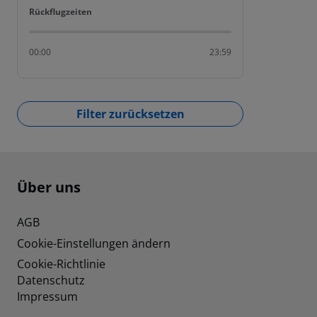
Rückflugzeiten
Rückflugzeiten
00:00
23:59
Filter zurücksetzen
Footer
Footer navigation
Über uns
AGB
Cookie-Einstellungen ändern
Cookie-Richtlinie
Datenschutz
Impressum