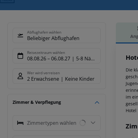
Abflughafen wählen
Ang
Beliebiger Abflughafen
Hot
Reisezeitraum wählen
Hot
08.08.26
–
06.08.27
5-8 Nächte
Die k
Wer wird verreisen
gesch
2 Erwachsene
Keine Kinder
Jugen
erinn
im ei
Zimmer & Verpflegung
gesel
Hotel
Zimmertypen wählen
Zim