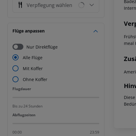
Badez
Verpflegung wählen
Inter
Ver
Flüge anpassen
Frühs
meal 
Nur Direktflüge
Zus
Alle Flüge
Mit Koffer
Ameri
Ohne Koffer
Hin
Flugdauer
Flugdauer
Diese
Bedür
Bis zu 24 Stunden
Abflugzeiten
Abflugzeiten
00:00
23:59