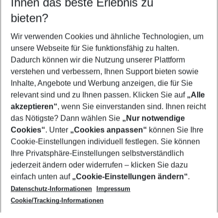
Ihnen das beste Erlebnis zu
08.08.26
–
06.08.27
5-8 Nächte
bieten?
Wer wird verreisen
2 Erwachsene
Keine Kinder
Wir verwenden Cookies und ähnliche Technologien, um
unsere Webseite für Sie funktionsfähig zu halten.
Mehr Filter anzeigen
Dadurch können wir die Nutzung unserer Plattform
verstehen und verbessern, Ihnen Support bieten sowie
Inhalte, Angebote und Werbung anzeigen, die für Sie
relevant sind und zu Ihnen passen. Klicken Sie auf
„Alle
akzeptieren“
, wenn Sie einverstanden sind. Ihnen reicht
das Nötigste? Dann wählen Sie
„Nur notwendige
Footer
Cookies“
. Unter
„Cookies anpassen“
können Sie Ihre
Footer navigation
Cookie-Einstellungen individuell festlegen. Sie können
Über uns
Ihre Privatsphäre-Einstellungen selbstverständlich
AGB
jederzeit ändern oder widerrufen – klicken Sie dazu
Service & Hilfe
Cookie-Einstellungen ändern
einfach unten auf
„Cookie-Einstellungen ändern“
.
Barrierefreies Reisen
Datenschutz-Informationen
Impressum
Cookie-Richtlinie
Folgen Sie uns
Check-in
Cookie/Tracking-Informationen
Datenschutz
FAQ
Impressum