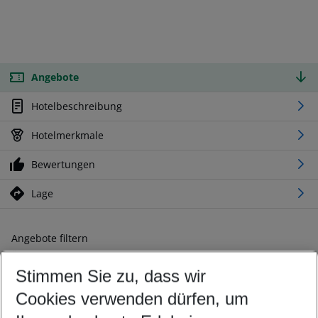
Angebote
Hotelbeschreibung
Hotelmerkmale
Bewertungen
Lage
Angebote filtern
Ändern Sie Ihre Kriterien nach Ihren Wünschen
Stimmen Sie zu, dass wir
Abflughafen wählen
Beliebiger Abflughafen
Cookies verwenden dürfen, um
Reisezeitraum wählen