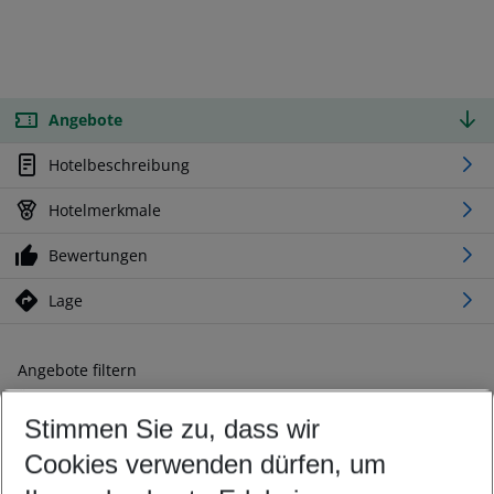
Angebote
Hotelbeschreibung
Hotelmerkmale
Bewertungen
Lage
Angebote filtern
Ändern Sie Ihre Kriterien nach Ihren Wünschen
Stimmen Sie zu, dass wir
Abflughafen wählen
Beliebiger Abflughafen
Cookies verwenden dürfen, um
Reisezeitraum wählen