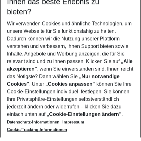
Ihnen das beste Erlebnis zu
09.08.26
–
07.08.27
5-8 Nächte
bieten?
Wer wird verreisen
2 Erwachsene
Keine Kinder
Wir verwenden Cookies und ähnliche Technologien, um
unsere Webseite für Sie funktionsfähig zu halten.
Mehr Filter anzeigen
Dadurch können wir die Nutzung unserer Plattform
verstehen und verbessern, Ihnen Support bieten sowie
Inhalte, Angebote und Werbung anzeigen, die für Sie
relevant sind und zu Ihnen passen. Klicken Sie auf
„Alle
akzeptieren“
, wenn Sie einverstanden sind. Ihnen reicht
das Nötigste? Dann wählen Sie
„Nur notwendige
Footer
Cookies“
. Unter
„Cookies anpassen“
können Sie Ihre
Footer navigation
Cookie-Einstellungen individuell festlegen. Sie können
Über uns
Ihre Privatsphäre-Einstellungen selbstverständlich
AGB
jederzeit ändern oder widerrufen – klicken Sie dazu
Service & Hilfe
Cookie-Einstellungen ändern
einfach unten auf
„Cookie-Einstellungen ändern“
.
Barrierefreies Reisen
Datenschutz-Informationen
Impressum
Cookie-Richtlinie
Folgen Sie uns
Check-in
Cookie/Tracking-Informationen
Datenschutz
FAQ
Impressum