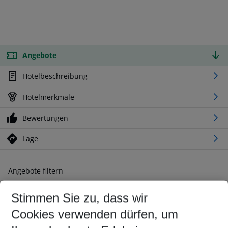
Angebote
Hotelbeschreibung
Hotelmerkmale
Bewertungen
Lage
Angebote filtern
Ändern Sie Ihre Kriterien nach Ihren Wünschen
Stimmen Sie zu, dass wir
Abflughafen wählen
Beliebiger Abflughafen
Cookies verwenden dürfen, um
Reisezeitraum wählen