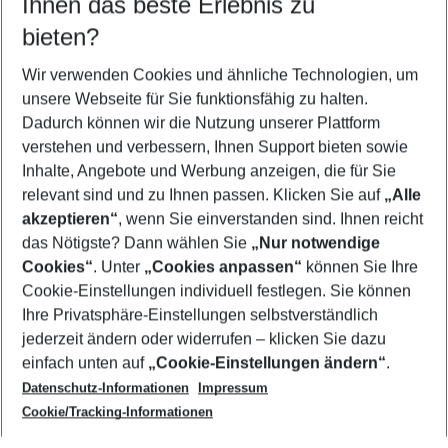
Ihnen das beste Erlebnis zu
10.08.26
–
08.08.27
5-8 Nächte
bieten?
Wer wird verreisen
2 Erwachsene
Keine Kinder
Wir verwenden Cookies und ähnliche Technologien, um
unsere Webseite für Sie funktionsfähig zu halten.
Mehr Filter anzeigen
Dadurch können wir die Nutzung unserer Plattform
verstehen und verbessern, Ihnen Support bieten sowie
Inhalte, Angebote und Werbung anzeigen, die für Sie
relevant sind und zu Ihnen passen. Klicken Sie auf
„Alle
akzeptieren“
, wenn Sie einverstanden sind. Ihnen reicht
das Nötigste? Dann wählen Sie
„Nur notwendige
Footer
Cookies“
. Unter
„Cookies anpassen“
können Sie Ihre
Footer navigation
Cookie-Einstellungen individuell festlegen. Sie können
Über uns
Ihre Privatsphäre-Einstellungen selbstverständlich
AGB
jederzeit ändern oder widerrufen – klicken Sie dazu
Service & Hilfe
Cookie-Einstellungen ändern
einfach unten auf
„Cookie-Einstellungen ändern“
.
Barrierefreies Reisen
Datenschutz-Informationen
Impressum
Cookie-Richtlinie
Folgen Sie uns
Check-in
Cookie/Tracking-Informationen
Datenschutz
FAQ
Impressum