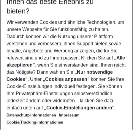
Ihnen das beste Erlebnis zu
08.08.26
–
06.08.27
5-8 Nächte
bieten?
Wer wird verreisen
2 Erwachsene
Keine Kinder
Wir verwenden Cookies und ähnliche Technologien, um
unsere Webseite für Sie funktionsfähig zu halten.
Mehr Filter anzeigen
Dadurch können wir die Nutzung unserer Plattform
verstehen und verbessern, Ihnen Support bieten sowie
Inhalte, Angebote und Werbung anzeigen, die für Sie
relevant sind und zu Ihnen passen. Klicken Sie auf
„Alle
akzeptieren“
, wenn Sie einverstanden sind. Ihnen reicht
das Nötigste? Dann wählen Sie
„Nur notwendige
Footer
Cookies“
. Unter
„Cookies anpassen“
können Sie Ihre
Footer navigation
Cookie-Einstellungen individuell festlegen. Sie können
Über uns
Ihre Privatsphäre-Einstellungen selbstverständlich
AGB
jederzeit ändern oder widerrufen – klicken Sie dazu
Service & Hilfe
Cookie-Einstellungen ändern
einfach unten auf
„Cookie-Einstellungen ändern“
.
Barrierefreies Reisen
Datenschutz-Informationen
Impressum
Cookie-Richtlinie
Folgen Sie uns
Check-in
Cookie/Tracking-Informationen
Datenschutz
FAQ
Impressum