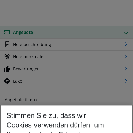
Angebote
Hotelbeschreibung
Hotelmerkmale
Bewertungen
Lage
Angebote filtern
Ändern Sie Ihre Kriterien nach Ihren Wünschen
Stimmen Sie zu, dass wir
Abflughafen wählen
Beliebiger Abflughafen
Cookies verwenden dürfen, um
Reisezeitraum wählen