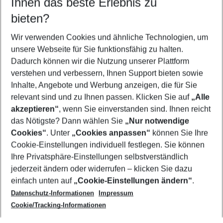
Ihnen das beste Erlebnis zu
09.08.26
–
07.08.27
5-8 Nächte
bieten?
Wer wird verreisen
2 Erwachsene
Keine Kinder
Wir verwenden Cookies und ähnliche Technologien, um
unsere Webseite für Sie funktionsfähig zu halten.
Mehr Filter anzeigen
Dadurch können wir die Nutzung unserer Plattform
verstehen und verbessern, Ihnen Support bieten sowie
Inhalte, Angebote und Werbung anzeigen, die für Sie
relevant sind und zu Ihnen passen. Klicken Sie auf
„Alle
akzeptieren“
, wenn Sie einverstanden sind. Ihnen reicht
das Nötigste? Dann wählen Sie
„Nur notwendige
Footer
Cookies“
. Unter
„Cookies anpassen“
können Sie Ihre
Footer navigation
Cookie-Einstellungen individuell festlegen. Sie können
Über uns
Ihre Privatsphäre-Einstellungen selbstverständlich
AGB
jederzeit ändern oder widerrufen – klicken Sie dazu
Service & Hilfe
Cookie-Einstellungen ändern
einfach unten auf
„Cookie-Einstellungen ändern“
.
Barrierefreies Reisen
Datenschutz-Informationen
Impressum
Cookie-Richtlinie
Folgen Sie uns
Check-in
Cookie/Tracking-Informationen
Datenschutz
FAQ
Impressum