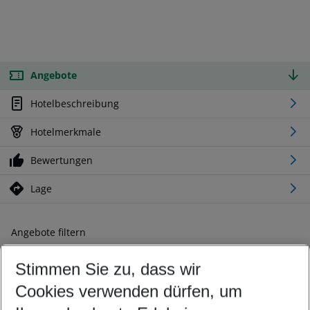
Angebote
Hotelbeschreibung
Hotelmerkmale
Bewertungen
Lage
Angebote filtern
Ändern Sie Ihre Kriterien nach Ihren Wünschen
Stimmen Sie zu, dass wir
Abflughafen wählen
Beliebiger Abflughafen
Cookies verwenden dürfen, um
Reisezeitraum wählen