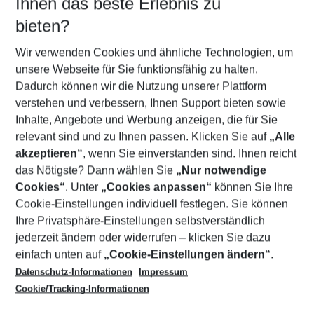
Ihnen das beste Erlebnis zu
10.08.26
–
08.08.27
5-8 Nächte
bieten?
Wer wird verreisen
2 Erwachsene
Keine Kinder
Wir verwenden Cookies und ähnliche Technologien, um
unsere Webseite für Sie funktionsfähig zu halten.
Mehr Filter anzeigen
Dadurch können wir die Nutzung unserer Plattform
verstehen und verbessern, Ihnen Support bieten sowie
Inhalte, Angebote und Werbung anzeigen, die für Sie
relevant sind und zu Ihnen passen. Klicken Sie auf
„Alle
akzeptieren“
, wenn Sie einverstanden sind. Ihnen reicht
das Nötigste? Dann wählen Sie
„Nur notwendige
Footer
Cookies“
. Unter
„Cookies anpassen“
können Sie Ihre
Footer navigation
Cookie-Einstellungen individuell festlegen. Sie können
Über uns
Ihre Privatsphäre-Einstellungen selbstverständlich
AGB
jederzeit ändern oder widerrufen – klicken Sie dazu
Service & Hilfe
Cookie-Einstellungen ändern
einfach unten auf
„Cookie-Einstellungen ändern“
.
Barrierefreies Reisen
Datenschutz-Informationen
Impressum
Cookie-Richtlinie
Folgen Sie uns
Check-in
Cookie/Tracking-Informationen
Datenschutz
FAQ
Impressum