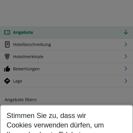
Angebote
Hotelbeschreibung
Hotelmerkmale
Bewertungen
Lage
Angebote filtern
Ändern Sie Ihre Kriterien nach Ihren Wünschen
Stimmen Sie zu, dass wir
Abflughafen wählen
Beliebiger Abflughafen
Cookies verwenden dürfen, um
Reisezeitraum wählen