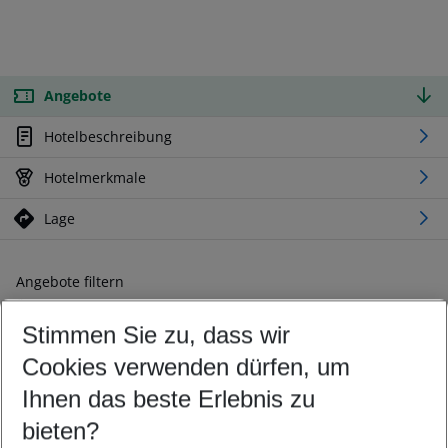
Angebote
Hotelbeschreibung
Hotelmerkmale
Lage
Angebote filtern
Ändern Sie Ihre Kriterien nach Ihren Wünschen
Stimmen Sie zu, dass wir
Abflughafen wählen
Beliebiger Abflughafen
Cookies verwenden dürfen, um
Reisezeitraum wählen
Ihnen das beste Erlebnis zu
10.08.26
–
08.08.27
5-8 Nächte
bieten?