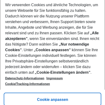
Wer wird verreisen
2 Erwachsene
Keine Kinder
Wir verwenden Cookies und ähnliche Technologien, um
unsere Webseite für Sie funktionsfähig zu halten.
Mehr Filter anzeigen
Dadurch können wir die Nutzung unserer Plattform
verstehen und verbessern, Ihnen Support bieten sowie
Inhalte, Angebote und Werbung anzeigen, die für Sie
relevant sind und zu Ihnen passen. Klicken Sie auf
„Alle
akzeptieren“
, wenn Sie einverstanden sind. Ihnen reicht
das Nötigste? Dann wählen Sie
„Nur notwendige
Footer
Cookies“
. Unter
„Cookies anpassen“
können Sie Ihre
Footer navigation
Cookie-Einstellungen individuell festlegen. Sie können
Über uns
Ihre Privatsphäre-Einstellungen selbstverständlich
AGB
jederzeit ändern oder widerrufen – klicken Sie dazu
Service & Hilfe
Cookie-Einstellungen ändern
einfach unten auf
„Cookie-Einstellungen ändern“
.
Barrierefreies Reisen
Datenschutz-Informationen
Impressum
Cookie-Richtlinie
Folgen Sie uns
Check-in
Cookie/Tracking-Informationen
Datenschutz
FAQ
Impressum
Flugbeschränkungen
Hilfe & Kontakt
Cookie anpassen