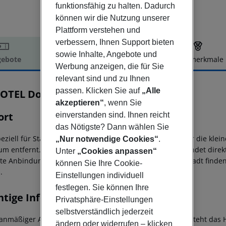
funktionsfähig zu halten. Dadurch
können wir die Nutzung unserer
Plattform verstehen und
verbessern, Ihnen Support bieten
sowie Inhalte, Angebote und
ebote
Hotelbeschreibung
Hotelmerkmale
Werbung anzeigen, die für Sie
elbeschreibung
relevant sind und zu Ihnen
passen. Klicken Sie auf
„Alle
OTEL Donauzentrum Wien
4
akzeptieren“
, wenn Sie
ort
einverstanden sind. Ihnen reicht
das Nötigste? Dann wählen Sie
peziell für Städtereisende ideale Unterkunft ist perfekt für die kl
„Nur notwendige Cookies“
.
um entfernt. Wer auf Shoppingtour gehen möchte, der findet direk
Unter
„Cookies anpassen“
te Anbindung zu den öffentlichen Verkehrsmitteln der Stadt finden
können Sie Ihre Cookie-
.
Einstellungen individuell
festlegen. Sie können Ihre
htige Informationen
Privatsphäre-Einstellungen
selbstverständlich jederzeit
lanmäßiger Ankunft im Zielgebiet ab 04:00 Uhr morgens steht das H
ändern oder widerrufen – klicken