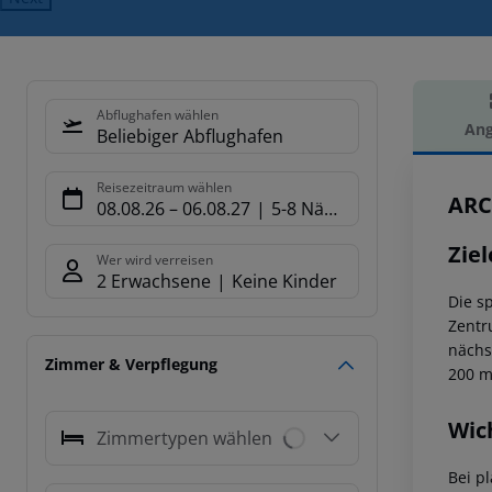
Abflughafen wählen
Ang
Beliebiger Abflughafen
Hot
Reisezeitraum wählen
ARC
08.08.26
–
06.08.27
5-8 Nächte
Ziel
Wer wird verreisen
2 Erwachsene
Keine Kinder
Die s
Zentr
nächs
Zimmer & Verpflegung
200 m
Wic
Zimmertypen wählen
Bei p