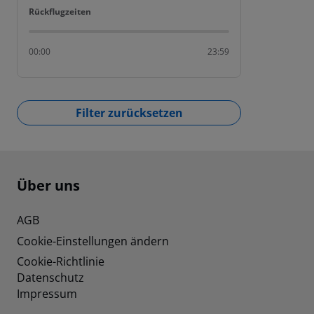
Rückflugzeiten
Rückflugzeiten
00:00
23:59
Filter zurücksetzen
Footer
Footer navigation
Über uns
AGB
Cookie-Einstellungen ändern
Cookie-Richtlinie
Datenschutz
Impressum