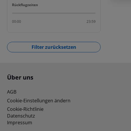
Rückflugzeiten
Rückflugzeiten
00:00
23:59
Filter zurücksetzen
Footer
Footer navigation
Über uns
AGB
Cookie-Einstellungen ändern
Cookie-Richtlinie
Datenschutz
Impressum