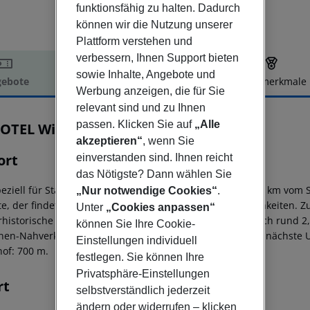
funktionsfähig zu halten. Dadurch
können wir die Nutzung unserer
Plattform verstehen und
verbessern, Ihnen Support bieten
sowie Inhalte, Angebote und
ebote
Hotelbeschreibung
Hotelmerkmale
Werbung anzeigen, die für Sie
elbeschreibung
relevant sind und zu Ihnen
passen. Klicken Sie auf
„Alle
OTEL Wimberger Wien
4
akzeptieren“
, wenn Sie
ort
einverstanden sind. Ihnen reicht
das Nötigste? Dann wählen Sie
peziell für Städtereisende ideale Unterkunft liegt etwa 5,6 km vo
„Nur notwendige Cookies“
.
e, der findet nach ca. 1 km die nächsten Einkaufsmöglichkeiten. Z
Unter
„Cookies anpassen“
rhistorische Museum, Haus des Meeres) gelangen Sie nach rund 2,6
können Sie Ihre Cookie-
nen-Nahverkehrs finden Sie in ca. 300 m Entfernung. Die nächste U
Einstellungen individuell
of: 700 m.
festlegen. Sie können Ihre
Privatsphäre-Einstellungen
rt
selbstverständlich jederzeit
ändern oder widerrufen – klicken