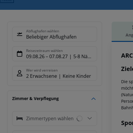
Abflughafen wählen
Ang
Beliebiger Abflughafen
Hot
Reisezeitraum wählen
ARC
09.08.26
–
07.08.27
5-8 Nächte
Ziel
Wer wird verreisen
2 Erwachsene
Keine Kinder
Die s
möcht
(Natu
Zimmer & Verpflegung
Perso
Bahnh
Zimmertypen wählen
Spo