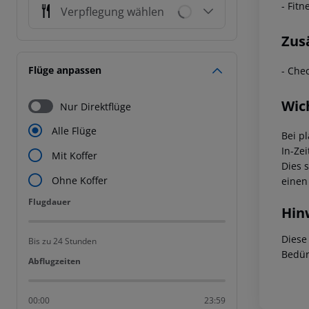
- Fitn
Verpflegung wählen
Zus
Flüge anpassen
- Che
Wic
Nur Direktflüge
Alle Flüge
Bei p
In-Zei
Mit Koffer
Dies 
Ohne Koffer
einen
Flugdauer
Flugdauer
Hin
Diese
Bis zu 24 Stunden
Bedür
Abflugzeiten
Abflugzeiten
00:00
23:59