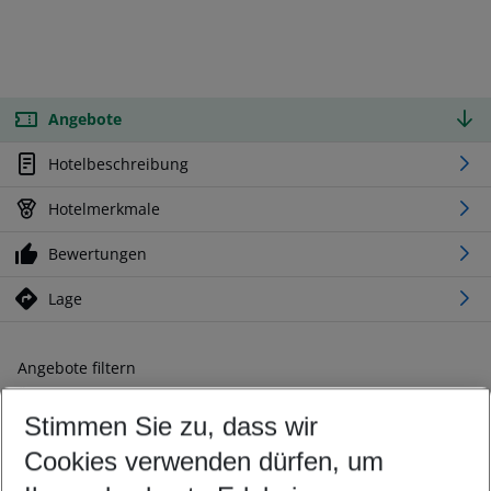
Angebote
Hotelbeschreibung
Hotelmerkmale
Bewertungen
Lage
Angebote filtern
Ändern Sie Ihre Kriterien nach Ihren Wünschen
Stimmen Sie zu, dass wir
Abflughafen wählen
Beliebiger Abflughafen
Cookies verwenden dürfen, um
Reisezeitraum wählen