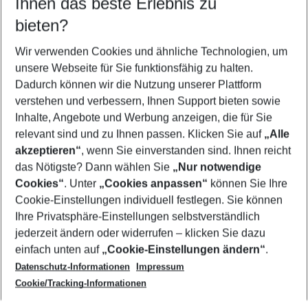
Ihnen das beste Erlebnis zu
09.08.26
–
07.08.27
5-8 Nächte
bieten?
Wer wird verreisen
2 Erwachsene
Keine Kinder
Wir verwenden Cookies und ähnliche Technologien, um
unsere Webseite für Sie funktionsfähig zu halten.
Mehr Filter anzeigen
Dadurch können wir die Nutzung unserer Plattform
verstehen und verbessern, Ihnen Support bieten sowie
Inhalte, Angebote und Werbung anzeigen, die für Sie
relevant sind und zu Ihnen passen. Klicken Sie auf
„Alle
akzeptieren“
, wenn Sie einverstanden sind. Ihnen reicht
das Nötigste? Dann wählen Sie
„Nur notwendige
Footer
Cookies“
. Unter
„Cookies anpassen“
können Sie Ihre
Footer navigation
Cookie-Einstellungen individuell festlegen. Sie können
Über uns
Ihre Privatsphäre-Einstellungen selbstverständlich
AGB
jederzeit ändern oder widerrufen – klicken Sie dazu
Service & Hilfe
Cookie-Einstellungen ändern
einfach unten auf
„Cookie-Einstellungen ändern“
.
Barrierefreies Reisen
Datenschutz-Informationen
Impressum
Cookie-Richtlinie
Folgen Sie uns
Check-in
Cookie/Tracking-Informationen
Datenschutz
FAQ
Impressum