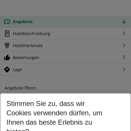
Angebote
Hotelbeschreibung
Hotelmerkmale
Bewertungen
Lage
Angebote filtern
Ändern Sie Ihre Kriterien nach Ihren Wünschen
Stimmen Sie zu, dass wir
Abflughafen wählen
Beliebiger Abflughafen
Cookies verwenden dürfen, um
Reisezeitraum wählen
Ihnen das beste Erlebnis zu
09.08.26
–
07.08.27
5-8 Nächte