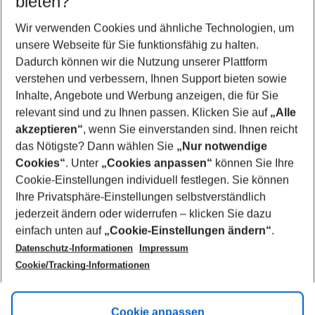
bieten?
Wer wird verreisen
2 Erwachsene
Keine Kinder
Wir verwenden Cookies und ähnliche Technologien, um
unsere Webseite für Sie funktionsfähig zu halten.
Mehr Filter anzeigen
Dadurch können wir die Nutzung unserer Plattform
verstehen und verbessern, Ihnen Support bieten sowie
Inhalte, Angebote und Werbung anzeigen, die für Sie
relevant sind und zu Ihnen passen. Klicken Sie auf
„Alle
akzeptieren“
, wenn Sie einverstanden sind. Ihnen reicht
das Nötigste? Dann wählen Sie
„Nur notwendige
Footer
Cookies“
. Unter
„Cookies anpassen“
können Sie Ihre
Footer navigation
Cookie-Einstellungen individuell festlegen. Sie können
Über uns
Ihre Privatsphäre-Einstellungen selbstverständlich
AGB
jederzeit ändern oder widerrufen – klicken Sie dazu
Service & Hilfe
Cookie-Einstellungen ändern
einfach unten auf
„Cookie-Einstellungen ändern“
.
Barrierefreies Reisen
Datenschutz-Informationen
Impressum
Cookie-Richtlinie
Folgen Sie uns
Check-in
Cookie/Tracking-Informationen
Datenschutz
FAQ
Impressum
Flugbeschränkungen
Hilfe & Kontakt
Cookie anpassen