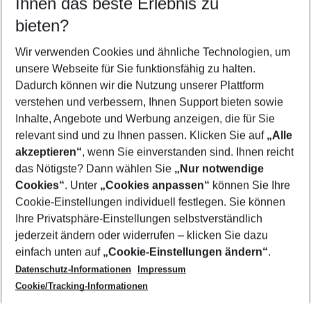
Ihnen das beste Erlebnis zu
11.08.26
–
09.08.27
5-8 Nächte
bieten?
Wer wird verreisen
2 Erwachsene
Keine Kinder
Wir verwenden Cookies und ähnliche Technologien, um
unsere Webseite für Sie funktionsfähig zu halten.
Mehr Filter anzeigen
Dadurch können wir die Nutzung unserer Plattform
verstehen und verbessern, Ihnen Support bieten sowie
Inhalte, Angebote und Werbung anzeigen, die für Sie
relevant sind und zu Ihnen passen. Klicken Sie auf
„Alle
akzeptieren“
, wenn Sie einverstanden sind. Ihnen reicht
das Nötigste? Dann wählen Sie
„Nur notwendige
Footer
Cookies“
. Unter
„Cookies anpassen“
können Sie Ihre
Footer navigation
Cookie-Einstellungen individuell festlegen. Sie können
Über uns
Ihre Privatsphäre-Einstellungen selbstverständlich
AGB
jederzeit ändern oder widerrufen – klicken Sie dazu
Service & Hilfe
Cookie-Einstellungen ändern
einfach unten auf
„Cookie-Einstellungen ändern“
.
Barrierefreies Reisen
Datenschutz-Informationen
Impressum
Cookie-Richtlinie
Folgen Sie uns
Check-in
Cookie/Tracking-Informationen
Datenschutz
FAQ
Impressum