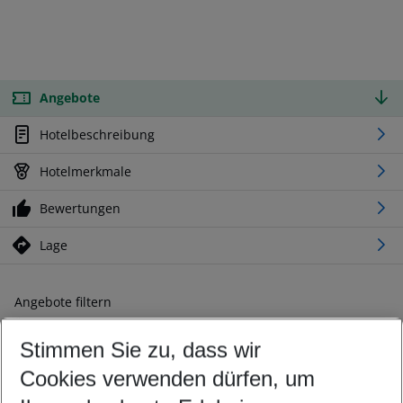
Angebote
Hotelbeschreibung
Hotelmerkmale
Bewertungen
Lage
Angebote filtern
Ändern Sie Ihre Kriterien nach Ihren Wünschen
Stimmen Sie zu, dass wir
Abflughafen wählen
Beliebiger Abflughafen
Cookies verwenden dürfen, um
Reisezeitraum wählen