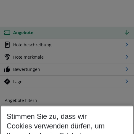
Angebote
Hotelbeschreibung
Hotelmerkmale
Bewertungen
Lage
Angebote filtern
Ändern Sie Ihre Kriterien nach Ihren Wünschen
Stimmen Sie zu, dass wir
Abflughafen wählen
Beliebiger Abflughafen
Cookies verwenden dürfen, um
Reisezeitraum wählen