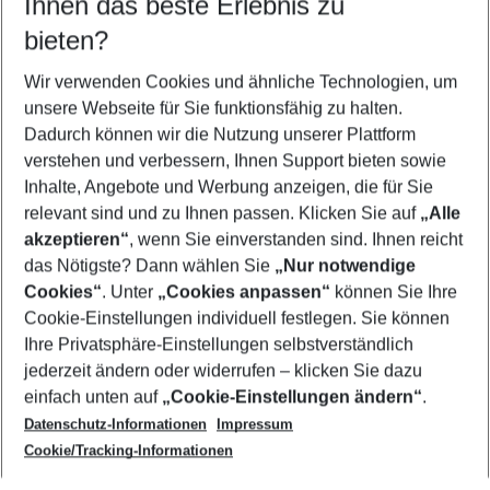
Ihnen das beste Erlebnis zu
10.08.26
–
08.08.27
5-8 Nächte
bieten?
Wer wird verreisen
2 Erwachsene
Keine Kinder
Wir verwenden Cookies und ähnliche Technologien, um
unsere Webseite für Sie funktionsfähig zu halten.
Mehr Filter anzeigen
Dadurch können wir die Nutzung unserer Plattform
verstehen und verbessern, Ihnen Support bieten sowie
Inhalte, Angebote und Werbung anzeigen, die für Sie
relevant sind und zu Ihnen passen. Klicken Sie auf
„Alle
akzeptieren“
, wenn Sie einverstanden sind. Ihnen reicht
das Nötigste? Dann wählen Sie
„Nur notwendige
Footer
Cookies“
. Unter
„Cookies anpassen“
können Sie Ihre
Footer navigation
Cookie-Einstellungen individuell festlegen. Sie können
Über uns
Ihre Privatsphäre-Einstellungen selbstverständlich
AGB
jederzeit ändern oder widerrufen – klicken Sie dazu
Service & Hilfe
Cookie-Einstellungen ändern
einfach unten auf
„Cookie-Einstellungen ändern“
.
Barrierefreies Reisen
Datenschutz-Informationen
Impressum
Cookie-Richtlinie
Folgen Sie uns
Check-in
Cookie/Tracking-Informationen
Datenschutz
FAQ
Impressum