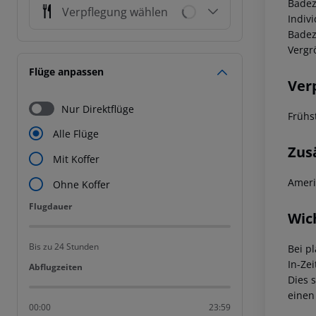
Bade
Verpflegung wählen
Indiv
Badez
Vergr
Flüge anpassen
Ver
Nur Direktflüge
Frühs
Alle Flüge
Zus
Mit Koffer
Ameri
Ohne Koffer
Flugdauer
Flugdauer
Wic
Bis zu 24 Stunden
Bei p
In-Zei
Abflugzeiten
Abflugzeiten
Dies 
einen
00:00
23:59