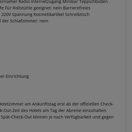
ernseher
Radio
Internetzugang
Minibar
Teppichboden
fe
Für Rollstühle geeignet: nein
Barrierefreies
l
220V Spannung
Kosmetikartikel
Schreibtisch
 der Schlafzimmer: nein
 akzeptieren
er-Einrichtung
otelzimmer am Ankunftstag erst ab der offiziellen Check-
eck-Out-Zeit des Hotels am Tag der Abreise einzuhalten.
w. Spät-Check-Out können je nach Verfügbarkeit und gegen