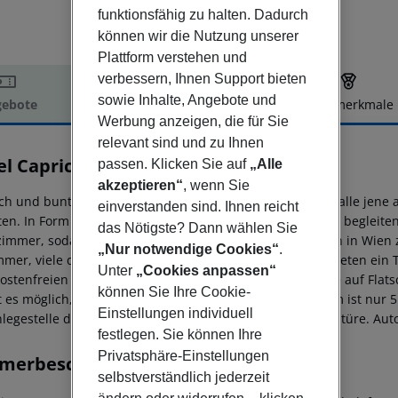
funktionsfähig zu halten. Dadurch
können wir die Nutzung unserer
Plattform verstehen und
verbessern, Ihnen Support bieten
sowie Inhalte, Angebote und
ebote
Hotelbeschreibung
Hotelmerkmale
Werbung anzeigen, die für Sie
elbeschreibung
relevant sind und zu Ihnen
el Capricorno
passen. Klicken Sie auf
„Alle
4
akzeptieren“
, wenn Sie
ich und bunt wie das Leben spricht das Hotel Capricorno alle jene
einverstanden sind. Ihnen reicht
en. In Form von ausgewählten Motiven auf Wandtapeten begleiten 
das Nötigste? Dann wählen Sie
zimmer, sodass man das Gefühl hat, auch im Hotel mitten in Wien 
„Nur notwendige Cookies“
.
mmer, viele davon mit Balkon, sind alle klimatisiert und bieten ei
Unter
„Cookies anpassen“
ostenfreien WLAN im ganzen Hotel sowie Sky Programme auf Flats
können Sie Ihre Cookie-
 es möglich, alles schnell zu erreichen. Der Stephansdom ist nu
Einstellungen individuell
nlegestelle des Twin-City Liners liegen direkt vor der Haustüre. A
festlegen. Sie können Ihre
Privatsphäre-Einstellungen
merbeschreibung
selbstverständlich jederzeit