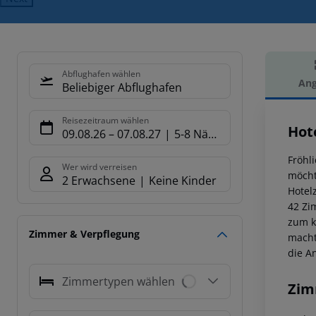
Abflughafen wählen
Ang
Beliebiger Abflughafen
Hot
Reisezeitraum wählen
Hot
09.08.26
–
07.08.27
5-8 Nächte
Fröhl
Wer wird verreisen
möcht
2 Erwachsene
Keine Kinder
Hotel
42 Zi
zum k
Zimmer & Verpflegung
macht
die A
Zimmertypen wählen
Zim