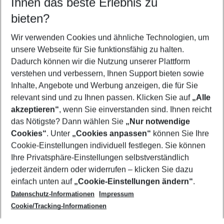
Ihnen das beste Erlebnis zu
09.08.26
–
07.08.27
5-8 Nächte
bieten?
Wer wird verreisen
2 Erwachsene
Keine Kinder
Wir verwenden Cookies und ähnliche Technologien, um
unsere Webseite für Sie funktionsfähig zu halten.
Mehr Filter anzeigen
Dadurch können wir die Nutzung unserer Plattform
verstehen und verbessern, Ihnen Support bieten sowie
Inhalte, Angebote und Werbung anzeigen, die für Sie
relevant sind und zu Ihnen passen. Klicken Sie auf
„Alle
akzeptieren“
, wenn Sie einverstanden sind. Ihnen reicht
das Nötigste? Dann wählen Sie
„Nur notwendige
Footer
Cookies“
. Unter
„Cookies anpassen“
können Sie Ihre
Footer navigation
Cookie-Einstellungen individuell festlegen. Sie können
Über uns
Ihre Privatsphäre-Einstellungen selbstverständlich
AGB
jederzeit ändern oder widerrufen – klicken Sie dazu
Service & Hilfe
Cookie-Einstellungen ändern
einfach unten auf
„Cookie-Einstellungen ändern“
.
Barrierefreies Reisen
Datenschutz-Informationen
Impressum
Cookie-Richtlinie
Folgen Sie uns
Check-in
Cookie/Tracking-Informationen
Datenschutz
FAQ
Impressum