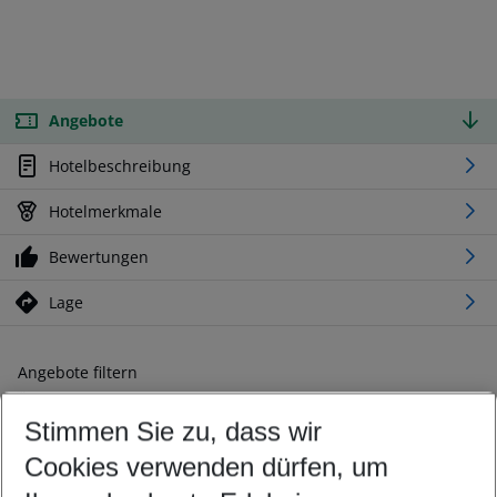
Angebote
Hotelbeschreibung
Hotelmerkmale
Bewertungen
Lage
Angebote filtern
Ändern Sie Ihre Kriterien nach Ihren Wünschen
Stimmen Sie zu, dass wir
Abflughafen wählen
Beliebiger Abflughafen
Cookies verwenden dürfen, um
Reisezeitraum wählen