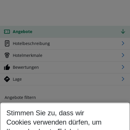
Angebote
Hotelbeschreibung
Hotelmerkmale
Bewertungen
Lage
Angebote filtern
Ändern Sie Ihre Kriterien nach Ihren Wünschen
Stimmen Sie zu, dass wir
Abflughafen wählen
Beliebiger Abflughafen
Cookies verwenden dürfen, um
Reisezeitraum wählen