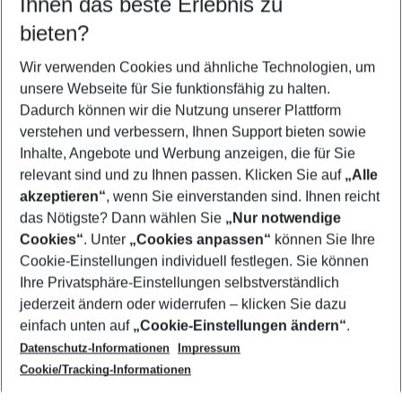
Ihnen das beste Erlebnis zu
08.08.26
–
06.08.27
5-8 Nächte
bieten?
Wer wird verreisen
2 Erwachsene
Keine Kinder
Wir verwenden Cookies und ähnliche Technologien, um
unsere Webseite für Sie funktionsfähig zu halten.
Mehr Filter anzeigen
Dadurch können wir die Nutzung unserer Plattform
verstehen und verbessern, Ihnen Support bieten sowie
Inhalte, Angebote und Werbung anzeigen, die für Sie
relevant sind und zu Ihnen passen. Klicken Sie auf
„Alle
akzeptieren“
, wenn Sie einverstanden sind. Ihnen reicht
das Nötigste? Dann wählen Sie
„Nur notwendige
Footer
Cookies“
. Unter
„Cookies anpassen“
können Sie Ihre
Footer navigation
Cookie-Einstellungen individuell festlegen. Sie können
Über uns
Ihre Privatsphäre-Einstellungen selbstverständlich
AGB
jederzeit ändern oder widerrufen – klicken Sie dazu
Service & Hilfe
Cookie-Einstellungen ändern
einfach unten auf
„Cookie-Einstellungen ändern“
.
Barrierefreies Reisen
Datenschutz-Informationen
Impressum
Cookie-Richtlinie
Folgen Sie uns
Check-in
Cookie/Tracking-Informationen
Datenschutz
FAQ
Impressum