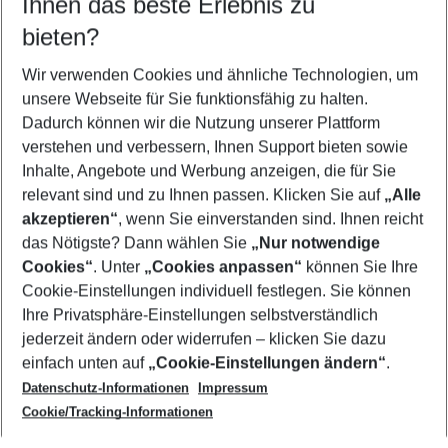
Ihnen das beste Erlebnis zu
10.08.26
–
08.08.27
5-8 Nächte
bieten?
Wer wird verreisen
2 Erwachsene
Keine Kinder
Wir verwenden Cookies und ähnliche Technologien, um
unsere Webseite für Sie funktionsfähig zu halten.
Mehr Filter anzeigen
Dadurch können wir die Nutzung unserer Plattform
verstehen und verbessern, Ihnen Support bieten sowie
Inhalte, Angebote und Werbung anzeigen, die für Sie
relevant sind und zu Ihnen passen. Klicken Sie auf
„Alle
akzeptieren“
, wenn Sie einverstanden sind. Ihnen reicht
das Nötigste? Dann wählen Sie
„Nur notwendige
Footer
Cookies“
. Unter
„Cookies anpassen“
können Sie Ihre
Footer navigation
Cookie-Einstellungen individuell festlegen. Sie können
Über uns
Ihre Privatsphäre-Einstellungen selbstverständlich
AGB
jederzeit ändern oder widerrufen – klicken Sie dazu
Service & Hilfe
Cookie-Einstellungen ändern
einfach unten auf
„Cookie-Einstellungen ändern“
.
Barrierefreies Reisen
Datenschutz-Informationen
Impressum
Cookie-Richtlinie
Folgen Sie uns
Check-in
Cookie/Tracking-Informationen
Datenschutz
FAQ
Impressum