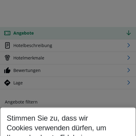
Angebote
Hotelbeschreibung
Hotelmerkmale
Bewertungen
Lage
Angebote filtern
Ändern Sie Ihre Kriterien nach Ihren Wünschen
Stimmen Sie zu, dass wir
Abflughafen wählen
Beliebiger Abflughafen
Cookies verwenden dürfen, um
Reisezeitraum wählen