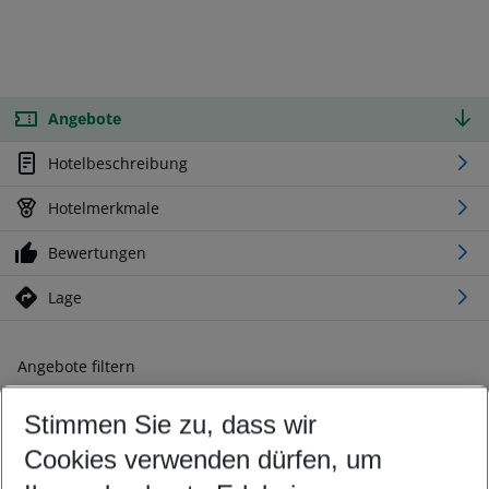
Angebote
Hotelbeschreibung
Hotelmerkmale
Bewertungen
Lage
Angebote filtern
Ändern Sie Ihre Kriterien nach Ihren Wünschen
Stimmen Sie zu, dass wir
Abflughafen wählen
Beliebiger Abflughafen
Cookies verwenden dürfen, um
Reisezeitraum wählen