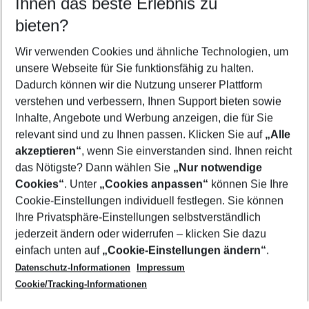
Ihnen das beste Erlebnis zu
11.08.26
–
09.08.27
5-8 Nächte
bieten?
Wer wird verreisen
2 Erwachsene
Keine Kinder
Wir verwenden Cookies und ähnliche Technologien, um
unsere Webseite für Sie funktionsfähig zu halten.
Mehr Filter anzeigen
Dadurch können wir die Nutzung unserer Plattform
verstehen und verbessern, Ihnen Support bieten sowie
Inhalte, Angebote und Werbung anzeigen, die für Sie
relevant sind und zu Ihnen passen. Klicken Sie auf
„Alle
akzeptieren“
, wenn Sie einverstanden sind. Ihnen reicht
das Nötigste? Dann wählen Sie
„Nur notwendige
Footer
Cookies“
. Unter
„Cookies anpassen“
können Sie Ihre
Footer navigation
Cookie-Einstellungen individuell festlegen. Sie können
Über uns
Ihre Privatsphäre-Einstellungen selbstverständlich
AGB
jederzeit ändern oder widerrufen – klicken Sie dazu
Service & Hilfe
Cookie-Einstellungen ändern
einfach unten auf
„Cookie-Einstellungen ändern“
.
Barrierefreies Reisen
Datenschutz-Informationen
Impressum
Cookie-Richtlinie
Folgen Sie uns
Check-in
Cookie/Tracking-Informationen
Datenschutz
FAQ
Impressum