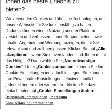
Ihnen das beste Erlebnis zu
11.08.26
–
09.08.27
5-8 Nächte
bieten?
Wer wird verreisen
2 Erwachsene
Keine Kinder
Wir verwenden Cookies und ähnliche Technologien, um
unsere Webseite für Sie funktionsfähig zu halten.
Mehr Filter anzeigen
Dadurch können wir die Nutzung unserer Plattform
verstehen und verbessern, Ihnen Support bieten sowie
Inhalte, Angebote und Werbung anzeigen, die für Sie
relevant sind und zu Ihnen passen. Klicken Sie auf
„Alle
akzeptieren“
, wenn Sie einverstanden sind. Ihnen reicht
das Nötigste? Dann wählen Sie
„Nur notwendige
Footer
Cookies“
. Unter
„Cookies anpassen“
können Sie Ihre
Footer navigation
Cookie-Einstellungen individuell festlegen. Sie können
Über uns
Ihre Privatsphäre-Einstellungen selbstverständlich
AGB
jederzeit ändern oder widerrufen – klicken Sie dazu
Service & Hilfe
Cookie-Einstellungen ändern
einfach unten auf
„Cookie-Einstellungen ändern“
.
Barrierefreies Reisen
Datenschutz-Informationen
Impressum
Cookie-Richtlinie
Folgen Sie uns
Check-in
Cookie/Tracking-Informationen
Datenschutz
FAQ
Impressum