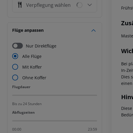
Verpflegung wählen
Frühst
Zus
Flüge anpassen
Maste
Nur Direktflüge
Wic
Alle Flüge
Bei p
Mit Koffer
In-Zei
Dies 
Ohne Koffer
einen
Flugdauer
Flugdauer
Hin
Bis zu 24 Stunden
Diese
Abflugzeiten
Abflugzeiten
Bedür
00:00
23:59