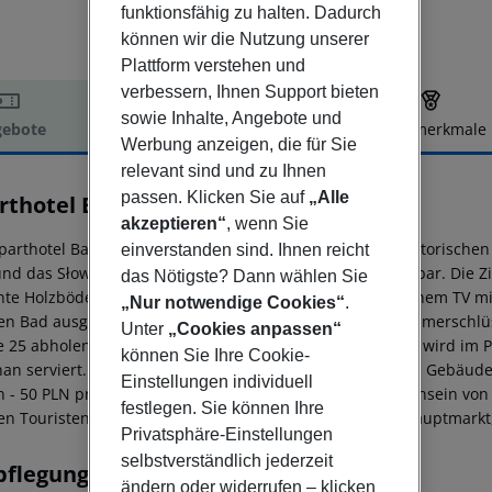
funktionsfähig zu halten. Dadurch
können wir die Nutzung unserer
Plattform verstehen und
verbessern, Ihnen Support bieten
sowie Inhalte, Angebote und
ebote
Hotelbeschreibung
Hotelmerkmale
Werbung anzeigen, die für Sie
elbeschreibung
relevant sind und zu Ihnen
passen. Klicken Sie auf
„Alle
rthotel Basztowa
3
akzeptieren“
, wenn Sie
parthotel Basztowa befindet sich in einem exklusiven, historisch
einverstanden sind. Ihnen reicht
und das Słowacki-Theater. Kostenloses Internet ist verfügbar. Di
das Nötigste? Dann wählen Sie
nte Holzböden und hohe Decken. Jedes Zimmer ist mit einem TV m
„Nur notwendige Cookies“
.
en Bad ausgestattet. Bitte beachten Sie, dass Sie Ihre Zimmerschlü
Unter
„Cookies anpassen“
e 25 abholen müssen - Gebäude nebenan. Das Frühstück wird im Po
können Sie Ihre Cookie-
an serviert. Bitte beachten Sie, dass es keinen Aufzug im Gebäude 
Einstellungen individuell
n - 50 PLN pro Person. Rückerstattung bei Nichtvorhandensein von
festlegen. Sie können Ihre
en Touristenattraktionen, darunter der wunderschöne Hauptmarkt,
Privatsphäre-Einstellungen
selbstverständlich jederzeit
pflegung
ändern oder widerrufen – klicken