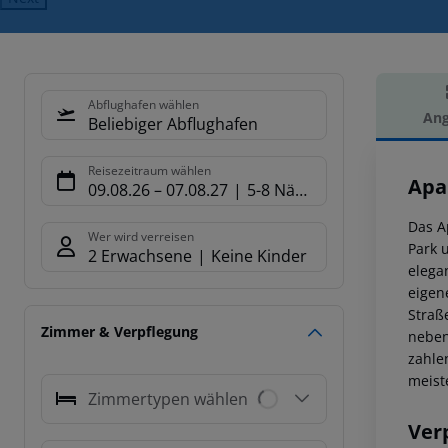
Abflughafen wählen
Ang
Beliebiger Abflughafen
Hot
Reisezeitraum wählen
Apa
09.08.26
–
07.08.27
5-8 Nächte
Das A
Wer wird verreisen
Park 
2 Erwachsene
Keine Kinder
elega
eigen
Straß
Zimmer & Verpflegung
neben
zahle
meist
Zimmertypen wählen
Ver