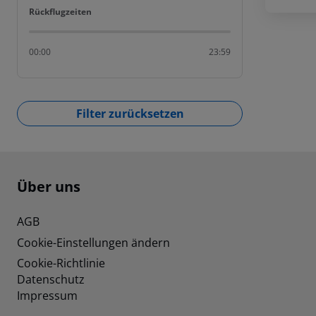
Rückflugzeiten
Rückflugzeiten
00:00
23:59
Filter zurücksetzen
Footer
Footer navigation
Über uns
AGB
Cookie-Einstellungen ändern
Cookie-Richtlinie
Datenschutz
Impressum