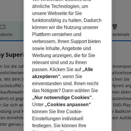
ähnliche Technologien, um
unsere Webseite für Sie
funktionsfähig zu halten. Dadurch
können wir die Nutzung unserer
ebote
Hotelbeschreibung
Hotelmerkmale
Plattform verstehen und
verbessern, Ihnen Support bieten
elbeschreibung
sowie Inhalte, Angebote und
sy Superior
Werbung anzeigen, die für Sie
3
relevant sind und zu Ihnen
n Sie die zahlreichen Freizeitmöglichkeiten, darunter ein Innenpo
passen. Klicken Sie auf
„Alle
mlichkeiten dieses Hotels gehören kostenloses WLAN, Hochzeitss
akzeptieren“
, wenn Sie
ts. Mit dem Shuttle in die Umgebung (gegen Gebühr) erreichen S
einverstanden sind. Ihnen reicht
tücksbuffet wird täglich von 7:30 Uhr bis 10 Uhr gegen Aufpreis an
das Nötigste? Dann wählen Sie
kaufbewahrung und ein Safe an der Rezeption stehen Ihnen ebenfa
„Nur notwendige Cookies“
.
ahrt) ist gegen Gebühr verfügbar (rund um die Uhr) und kostenlos
n Sie sich wie zu Hause in einem der 16 Gästezimmer mit DVD-Play
Unter
„Cookies anpassen“
ndung und Kabelprogramme sorgen für Unterhaltung. Die Badezi
können Sie Ihre Cookie-
ren Annehmlichkeiten gehören Telefone sowie Safes und ein Aufde
Einstellungen individuell
eter genau angezeigt.
festlegen. Sie können Ihre