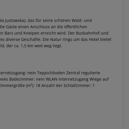
ola Justowska), das für seine schönen Wald- und
die Gäste einen Anschluss an die öffentlichen
nen Bars und Kneipen erreicht wird. Der Busbahnhof und
 es diverse Geschäfte. Die Natur rings um das Hotel bietet
d, der ca. 1,5 km weit weg liegt.
 akzeptieren
ernetzugang: nein Teppichboden Zentral regulierte
efreies Badezimmer: nein WLAN-Internetzugang Wiege auf
 Zimmergröße (m²): 18 Anzahl der Schlafzimmer: 1