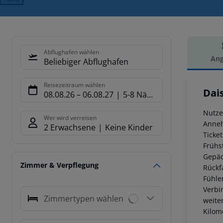
Abflughafen wählen
Ang
Beliebiger Abflughafen
Hot
Reisezeitraum wählen
Dai
08.08.26
–
06.08.27
5-8 Nächte
Nutze
Wer wird verreisen
Anneh
2 Erwachsene
Keine Kinder
Ticke
Frühs
Gepäc
Zimmer & Verpflegung
Rückf
Fühle
Verbi
Zimmertypen wählen
weite
Kilom