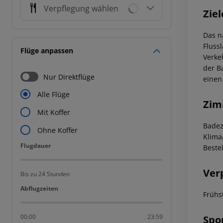
Verpflegung wählen
Ziel
Das n
Fluss
Flüge anpassen
Verke
der B
Nur Direktflüge
einen
Alle Flüge
Zim
Mit Koffer
Badez
Ohne Koffer
Klima
Flugdauer
Flugdauer
Beste
Ver
Bis zu 24 Stunden
Abflugzeiten
Abflugzeiten
Frühs
00:00
23:59
Spo