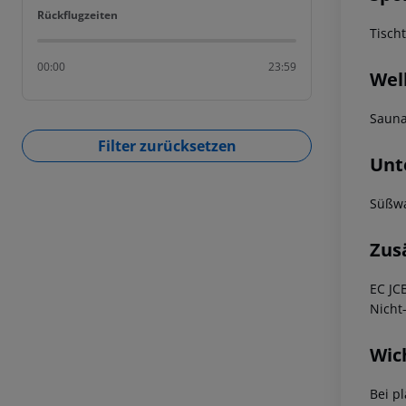
Rückflugzeiten
Rückflugzeiten
Tisch
00:00
23:59
Wel
Saun
Filter zurücksetzen
Unt
Süßwa
Zus
EC JC
Nicht
Wic
Bei p