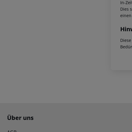
In-Zei
Dies 
einen
Hin
Diese
Bedür
Footer
Footer navigation
Über uns