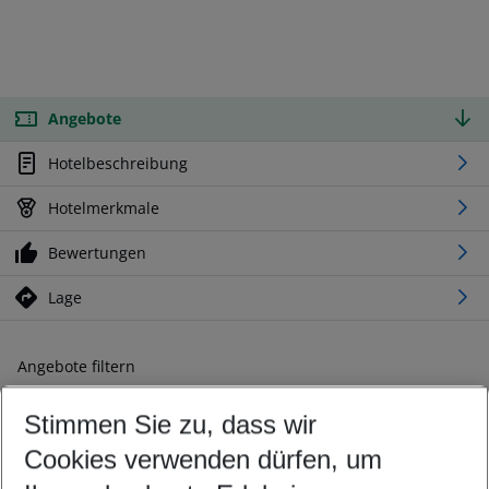
Angebote
Hotelbeschreibung
Hotelmerkmale
Bewertungen
Lage
Angebote filtern
Ändern Sie Ihre Kriterien nach Ihren Wünschen
Stimmen Sie zu, dass wir
Abflughafen wählen
Beliebiger Abflughafen
Cookies verwenden dürfen, um
Reisezeitraum wählen