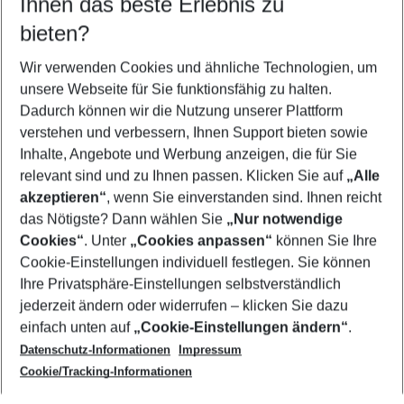
Ihnen das beste Erlebnis zu
09.08.26
–
07.08.27
5-8 Nächte
bieten?
Wer wird verreisen
2 Erwachsene
Keine Kinder
Wir verwenden Cookies und ähnliche Technologien, um
unsere Webseite für Sie funktionsfähig zu halten.
Mehr Filter anzeigen
Dadurch können wir die Nutzung unserer Plattform
verstehen und verbessern, Ihnen Support bieten sowie
Inhalte, Angebote und Werbung anzeigen, die für Sie
relevant sind und zu Ihnen passen. Klicken Sie auf
„Alle
akzeptieren“
, wenn Sie einverstanden sind. Ihnen reicht
das Nötigste? Dann wählen Sie
„Nur notwendige
Footer
Cookies“
. Unter
„Cookies anpassen“
können Sie Ihre
Footer navigation
Cookie-Einstellungen individuell festlegen. Sie können
Über uns
Ihre Privatsphäre-Einstellungen selbstverständlich
AGB
jederzeit ändern oder widerrufen – klicken Sie dazu
Service & Hilfe
Cookie-Einstellungen ändern
einfach unten auf
„Cookie-Einstellungen ändern“
.
Barrierefreies Reisen
Datenschutz-Informationen
Impressum
Cookie-Richtlinie
Folgen Sie uns
Check-in
Cookie/Tracking-Informationen
Datenschutz
FAQ
Impressum