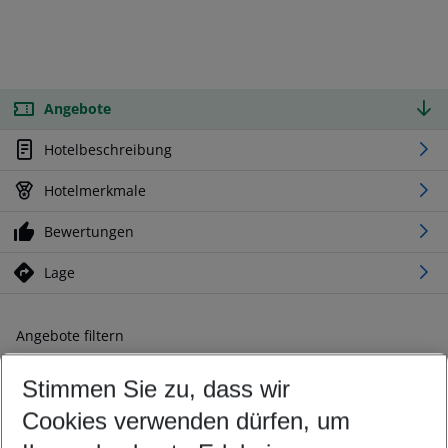
Angebote
Hotelbeschreibung
Hotelmerkmale
Bewertungen
Lage
Angebote filtern
Ändern Sie Ihre Kriterien nach Ihren Wünschen
Stimmen Sie zu, dass wir
Abflughafen wählen
Beliebiger Abflughafen
Cookies verwenden dürfen, um
Reisezeitraum wählen