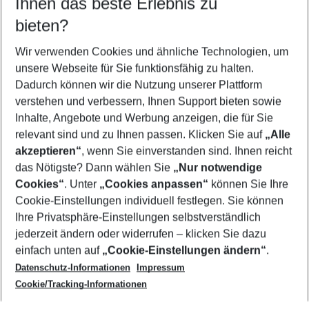
Ihnen das beste Erlebnis zu
10.08.26
–
08.08.27
5-8 Nächte
bieten?
Wer wird verreisen
2 Erwachsene
Keine Kinder
Wir verwenden Cookies und ähnliche Technologien, um
unsere Webseite für Sie funktionsfähig zu halten.
Mehr Filter anzeigen
Dadurch können wir die Nutzung unserer Plattform
verstehen und verbessern, Ihnen Support bieten sowie
Inhalte, Angebote und Werbung anzeigen, die für Sie
relevant sind und zu Ihnen passen. Klicken Sie auf
„Alle
akzeptieren“
, wenn Sie einverstanden sind. Ihnen reicht
das Nötigste? Dann wählen Sie
„Nur notwendige
Footer
Cookies“
. Unter
„Cookies anpassen“
können Sie Ihre
Footer navigation
Cookie-Einstellungen individuell festlegen. Sie können
Über uns
Ihre Privatsphäre-Einstellungen selbstverständlich
AGB
jederzeit ändern oder widerrufen – klicken Sie dazu
Service & Hilfe
Cookie-Einstellungen ändern
einfach unten auf
„Cookie-Einstellungen ändern“
.
Barrierefreies Reisen
Datenschutz-Informationen
Impressum
Cookie-Richtlinie
Folgen Sie uns
Check-in
Cookie/Tracking-Informationen
Datenschutz
FAQ
Impressum