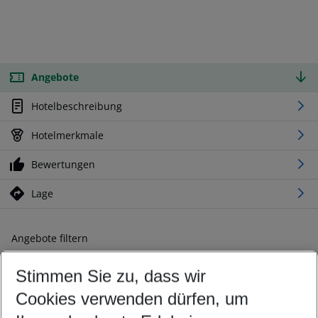
Angebote
Hotelbeschreibung
Hotelmerkmale
Bewertungen
Lage
Angebote filtern
Ändern Sie Ihre Kriterien nach Ihren Wünschen
Stimmen Sie zu, dass wir
Abflughafen wählen
Beliebiger Abflughafen
Cookies verwenden dürfen, um
Reisezeitraum wählen