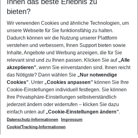
Ihnen das beste Erlebnis zu
07.08.26
–
05.08.27
5-8 Nächte
bieten?
Wer wird verreisen
2 Erwachsene
Keine Kinder
Wir verwenden Cookies und ähnliche Technologien, um
unsere Webseite für Sie funktionsfähig zu halten.
Mehr Filter anzeigen
Dadurch können wir die Nutzung unserer Plattform
verstehen und verbessern, Ihnen Support bieten sowie
Inhalte, Angebote und Werbung anzeigen, die für Sie
relevant sind und zu Ihnen passen. Klicken Sie auf
„Alle
akzeptieren“
, wenn Sie einverstanden sind. Ihnen reicht
das Nötigste? Dann wählen Sie
„Nur notwendige
Footer
Cookies“
. Unter
„Cookies anpassen“
können Sie Ihre
Footer navigation
Cookie-Einstellungen individuell festlegen. Sie können
Über uns
Ihre Privatsphäre-Einstellungen selbstverständlich
AGB
jederzeit ändern oder widerrufen – klicken Sie dazu
Service & Hilfe
Cookie-Einstellungen ändern
einfach unten auf
„Cookie-Einstellungen ändern“
.
Barrierefreies Reisen
Datenschutz-Informationen
Impressum
Cookie-Richtlinie
Folgen Sie uns
Check-in
Cookie/Tracking-Informationen
Datenschutz
FAQ
Impressum