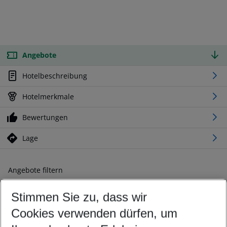
Angebote
Hotelbeschreibung
Hotelmerkmale
Bewertungen
Lage
Angebote filtern
Ändern Sie Ihre Kriterien nach Ihren Wünschen
Stimmen Sie zu, dass wir
Abflughafen wählen
Beliebiger Abflughafen
Cookies verwenden dürfen, um
Reisezeitraum wählen