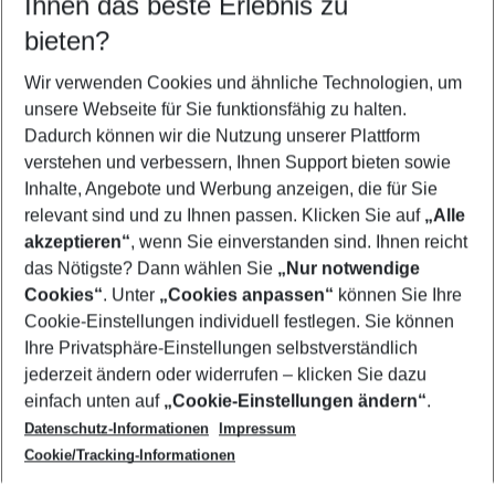
Ihnen das beste Erlebnis zu
08.08.26
–
06.08.27
5-8 Nächte
bieten?
Wer wird verreisen
2 Erwachsene
Keine Kinder
Wir verwenden Cookies und ähnliche Technologien, um
unsere Webseite für Sie funktionsfähig zu halten.
Mehr Filter anzeigen
Dadurch können wir die Nutzung unserer Plattform
verstehen und verbessern, Ihnen Support bieten sowie
Inhalte, Angebote und Werbung anzeigen, die für Sie
relevant sind und zu Ihnen passen. Klicken Sie auf
„Alle
akzeptieren“
, wenn Sie einverstanden sind. Ihnen reicht
das Nötigste? Dann wählen Sie
„Nur notwendige
Footer
Cookies“
. Unter
„Cookies anpassen“
können Sie Ihre
Footer navigation
Cookie-Einstellungen individuell festlegen. Sie können
Über uns
Ihre Privatsphäre-Einstellungen selbstverständlich
AGB
jederzeit ändern oder widerrufen – klicken Sie dazu
Service & Hilfe
Cookie-Einstellungen ändern
einfach unten auf
„Cookie-Einstellungen ändern“
.
Barrierefreies Reisen
Datenschutz-Informationen
Impressum
Cookie-Richtlinie
Folgen Sie uns
Check-in
Cookie/Tracking-Informationen
Datenschutz
FAQ
Impressum