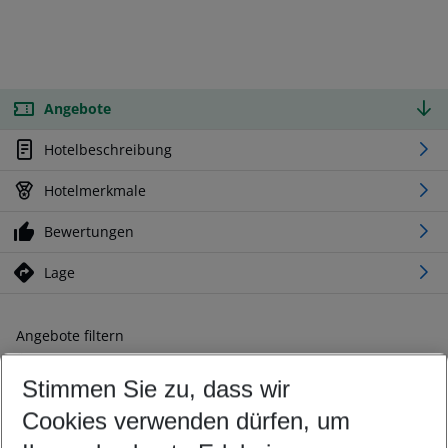
Angebote
Hotelbeschreibung
Hotelmerkmale
Bewertungen
Lage
Angebote filtern
Ändern Sie Ihre Kriterien nach Ihren Wünschen
Stimmen Sie zu, dass wir
Abflughafen wählen
Beliebiger Abflughafen
Cookies verwenden dürfen, um
Reisezeitraum wählen