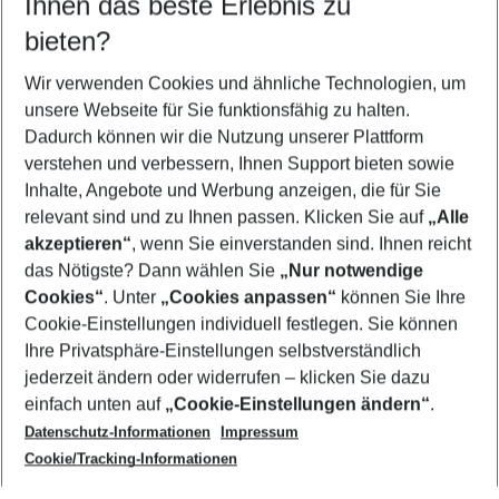
Ihnen das beste Erlebnis zu
09.08.26
–
07.08.27
5-8 Nächte
bieten?
Wer wird verreisen
2 Erwachsene
Keine Kinder
Wir verwenden Cookies und ähnliche Technologien, um
unsere Webseite für Sie funktionsfähig zu halten.
Mehr Filter anzeigen
Dadurch können wir die Nutzung unserer Plattform
verstehen und verbessern, Ihnen Support bieten sowie
Inhalte, Angebote und Werbung anzeigen, die für Sie
relevant sind und zu Ihnen passen. Klicken Sie auf
„Alle
akzeptieren“
, wenn Sie einverstanden sind. Ihnen reicht
das Nötigste? Dann wählen Sie
„Nur notwendige
Footer
Cookies“
. Unter
„Cookies anpassen“
können Sie Ihre
Footer navigation
Cookie-Einstellungen individuell festlegen. Sie können
Über uns
Ihre Privatsphäre-Einstellungen selbstverständlich
AGB
jederzeit ändern oder widerrufen – klicken Sie dazu
Service & Hilfe
Cookie-Einstellungen ändern
einfach unten auf
„Cookie-Einstellungen ändern“
.
Barrierefreies Reisen
Datenschutz-Informationen
Impressum
Cookie-Richtlinie
Folgen Sie uns
Check-in
Cookie/Tracking-Informationen
Datenschutz
FAQ
Impressum