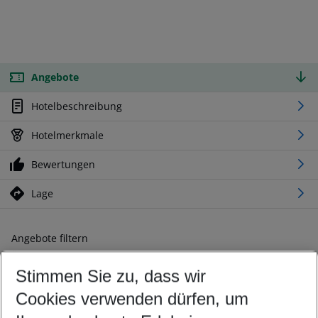
Angebote
Hotelbeschreibung
Hotelmerkmale
Bewertungen
Lage
Angebote filtern
Ändern Sie Ihre Kriterien nach Ihren Wünschen
Stimmen Sie zu, dass wir
Abflughafen wählen
Beliebiger Abflughafen
Cookies verwenden dürfen, um
Reisezeitraum wählen