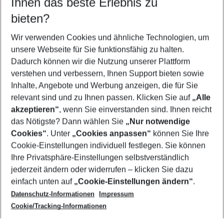
Ihnen das beste Erlebnis zu
09.08.26
–
07.08.27
5-8 Nächte
bieten?
Wer wird verreisen
2 Erwachsene
Keine Kinder
Wir verwenden Cookies und ähnliche Technologien, um
unsere Webseite für Sie funktionsfähig zu halten.
Mehr Filter anzeigen
Dadurch können wir die Nutzung unserer Plattform
verstehen und verbessern, Ihnen Support bieten sowie
Inhalte, Angebote und Werbung anzeigen, die für Sie
relevant sind und zu Ihnen passen. Klicken Sie auf
„Alle
akzeptieren“
, wenn Sie einverstanden sind. Ihnen reicht
das Nötigste? Dann wählen Sie
„Nur notwendige
Footer
Cookies“
. Unter
„Cookies anpassen“
können Sie Ihre
Footer navigation
Cookie-Einstellungen individuell festlegen. Sie können
Über uns
Ihre Privatsphäre-Einstellungen selbstverständlich
AGB
jederzeit ändern oder widerrufen – klicken Sie dazu
Service & Hilfe
Cookie-Einstellungen ändern
einfach unten auf
„Cookie-Einstellungen ändern“
.
Barrierefreies Reisen
Datenschutz-Informationen
Impressum
Cookie-Richtlinie
Folgen Sie uns
Check-in
Cookie/Tracking-Informationen
Datenschutz
FAQ
Impressum