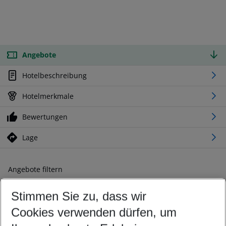
Angebote
Hotelbeschreibung
Hotelmerkmale
Bewertungen
Lage
Angebote filtern
Ändern Sie Ihre Kriterien nach Ihren Wünschen
Stimmen Sie zu, dass wir
Abflughafen wählen
Beliebiger Abflughafen
Cookies verwenden dürfen, um
Reisezeitraum wählen