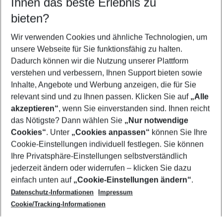
Ihnen das beste Erlebnis zu
09.08.26
–
07.08.27
5-8 Nächte
bieten?
Wer wird verreisen
2 Erwachsene
Keine Kinder
Wir verwenden Cookies und ähnliche Technologien, um
unsere Webseite für Sie funktionsfähig zu halten.
Mehr Filter anzeigen
Dadurch können wir die Nutzung unserer Plattform
verstehen und verbessern, Ihnen Support bieten sowie
Inhalte, Angebote und Werbung anzeigen, die für Sie
relevant sind und zu Ihnen passen. Klicken Sie auf
„Alle
akzeptieren“
, wenn Sie einverstanden sind. Ihnen reicht
das Nötigste? Dann wählen Sie
„Nur notwendige
Footer
Cookies“
. Unter
„Cookies anpassen“
können Sie Ihre
Footer navigation
Cookie-Einstellungen individuell festlegen. Sie können
Über uns
Ihre Privatsphäre-Einstellungen selbstverständlich
AGB
jederzeit ändern oder widerrufen – klicken Sie dazu
Service & Hilfe
Cookie-Einstellungen ändern
einfach unten auf
„Cookie-Einstellungen ändern“
.
Barrierefreies Reisen
Datenschutz-Informationen
Impressum
Cookie-Richtlinie
Folgen Sie uns
Check-in
Cookie/Tracking-Informationen
Datenschutz
FAQ
Impressum