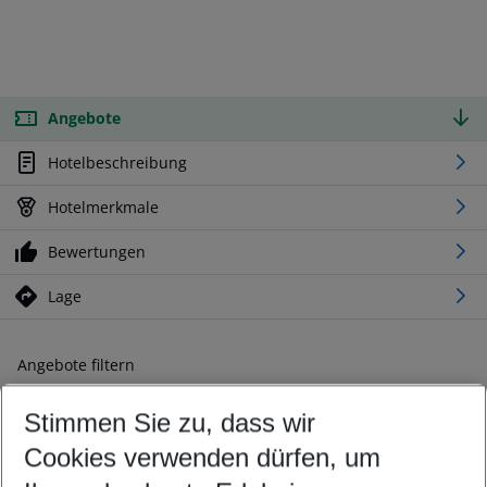
Angebote
Hotelbeschreibung
Hotelmerkmale
Bewertungen
Lage
Angebote filtern
Ändern Sie Ihre Kriterien nach Ihren Wünschen
Stimmen Sie zu, dass wir
Abflughafen wählen
Beliebiger Abflughafen
Cookies verwenden dürfen, um
Reisezeitraum wählen