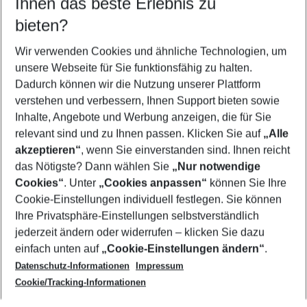
Ihnen das beste Erlebnis zu
08.08.26
–
06.08.27
5-8 Nächte
bieten?
Wer wird verreisen
2 Erwachsene
Keine Kinder
Wir verwenden Cookies und ähnliche Technologien, um
unsere Webseite für Sie funktionsfähig zu halten.
Mehr Filter anzeigen
Dadurch können wir die Nutzung unserer Plattform
verstehen und verbessern, Ihnen Support bieten sowie
Inhalte, Angebote und Werbung anzeigen, die für Sie
relevant sind und zu Ihnen passen. Klicken Sie auf
„Alle
akzeptieren“
, wenn Sie einverstanden sind. Ihnen reicht
das Nötigste? Dann wählen Sie
„Nur notwendige
Footer
Cookies“
. Unter
„Cookies anpassen“
können Sie Ihre
Footer navigation
Cookie-Einstellungen individuell festlegen. Sie können
Über uns
Ihre Privatsphäre-Einstellungen selbstverständlich
AGB
jederzeit ändern oder widerrufen – klicken Sie dazu
Service & Hilfe
Cookie-Einstellungen ändern
einfach unten auf
„Cookie-Einstellungen ändern“
.
Barrierefreies Reisen
Datenschutz-Informationen
Impressum
Cookie-Richtlinie
Folgen Sie uns
Check-in
Cookie/Tracking-Informationen
Datenschutz
FAQ
Impressum