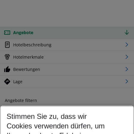
Angebote
Hotelbeschreibung
Hotelmerkmale
Bewertungen
Lage
Angebote filtern
Ändern Sie Ihre Kriterien nach Ihren Wünschen
Stimmen Sie zu, dass wir
Abflughafen wählen
Beliebiger Abflughafen
Cookies verwenden dürfen, um
Reisezeitraum wählen